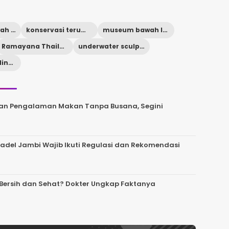
Hanoman bawah laut
konservasi terumbu karang
museum bawah laut Thailand
Ramayana Thailand
underwater sculpture Thailand
wisata ramah lingkungan
rkan Pengalaman Makan Tanpa Busana, Segini
del Jambi Wajib Ikuti Regulasi dan Rekomendasi
 Bersih dan Sehat? Dokter Ungkap Faktanya