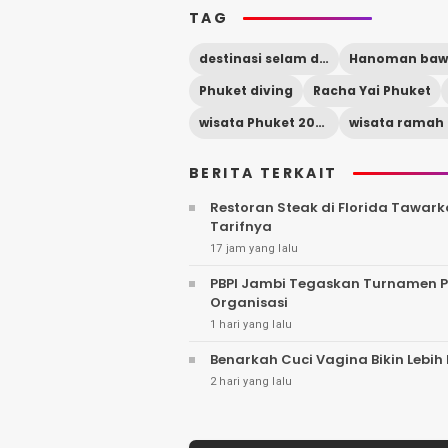
TAG
destinasi selam dunia
Phuket diving
Racha Yai Phuket
wisata Phuket 2026
BERITA TERKAIT
Restoran Steak di Florida Tawa
Tarifnya
17 jam yang lalu
PBPI Jambi Tegaskan Turnamen Pa
Organisasi
1 hari yang lalu
Benarkah Cuci Vagina Bikin Lebih
2 hari yang lalu