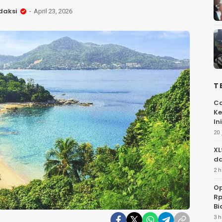
daksi
April 23, 2026
T
Ca
Ke
Ini
20 
XL
da
2 h
Op
Rp
Bi
3 h