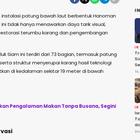
I
instalasi patung bawah laut berbentuk
Hanoman
k ini tidak hanya menawarkan daya tarik visual,
 restorasi terumbu karang dan pengembangan
I
Tr
luk Siam
ini terdiri dari 73 bagian, termasuk patung
Si
rta struktur menyerupai karang hasil teknologi
Se
tkan di kedalaman sekitar 19 meter di bawah
Te
16 
Pe
arkan Pengalaman Makan Tanpa Busana, Segini
I
Is
Ta
da
vasi
Ha
3 h
Se