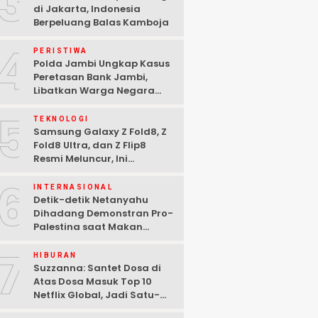
3
di Jakarta, Indonesia
Berpeluang Balas Kamboja
4
PERISTIWA
Polda Jambi Ungkap Kasus
Peretasan Bank Jambi,
Libatkan Warga Negara
Bulgaria dan Tiga
5
Tersangka Ditangkap
TEKNOLOGI
Samsung Galaxy Z Fold8, Z
Fold8 Ultra, dan Z Flip8
Resmi Meluncur, Ini
Spesifikasi Lengkapnya
6
INTERNASIONAL
Detik-detik Netanyahu
Dihadang Demonstran Pro-
Palestina saat Makan
Malam di Washington DC
7
HIBURAN
Suzzanna: Santet Dosa di
Atas Dosa Masuk Top 10
Netflix Global, Jadi Satu-
satunya Film Indonesia