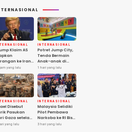
NTERNASIONAL
NTERNASIONAL
INTERNASIONAL
ump Klaim AS
Potret Jump City,
apkan
Tenda Bermain
rangan ke Iran
Anak-anak di
rbesar sejak
Tengah Perang
jam yang lalu
1 hari yang lalu
rang Dunia II
Gaza
NTERNASIONAL
INTERNASIONAL
rael Disebut
Malaysia Selidiki
rik Pasukan
Pilot Pembawa
ri Gaza setelah
Narkoba ke RI Bisa
mas Selesai
Lolos Pemeriksaan
ari yang lalu
3 hari yang lalu
rahkan Senjata
KLIA