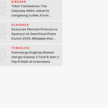
8
HIBURAN
Tiket Tambahan The
Odyssey IMAX Jakarta
Langsung Ludes, Kursi
Tersisa di Baris Depan
9
OLAHRAGA
Susunan Pemain Prancis vs
Spanyol di Semifinal Piala
Dunia 2026, Mbappe dan
Yamal Starter
10
TEKNOLOGI
Samsung Ungkap Alasan
Harga Galaxy Z Fold 8 dan Z
Flip 8 Naik di Indonesia