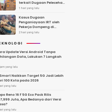
terkait Dugaan Pelecehan
Polwan
1 hari yang lalu
Kasus Dugaan
Penganiayaan IRT oleh
Pekerja Dompeng di
Batanghari Jalan 7 Bulan,
2 hari yang lalu
Keluarga Minta
Kepastian Hukum
EKNOLOGI
ra Update Versi Android Tanpa
hilangan Data, Lakukan 7 Langkah
jam yang lalu
Smart Naikkan Target 5G Jadi Lebih
ri 100 Kota pada 2026
ari yang lalu
po Reno 16 F 5G Eco Pack Rilis
7,999 Juta, Apa Bedanya dari Versi
asa?
ari yang lalu