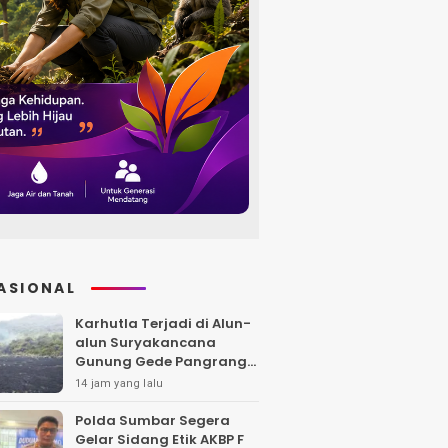
ASIONAL
Karhutla Terjadi di Alun-
alun Suryakancana
Gunung Gede Pangrango,
Api Berhasil Dipadamka
14 jam yang lalu
Polda Sumbar Segera
Gelar Sidang Etik AKBP F