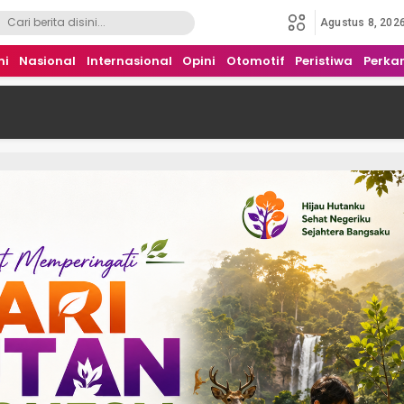
Agustus 8, 202
mi
Nasional
Internasional
Opini
Otomotif
Peristiwa
Perka