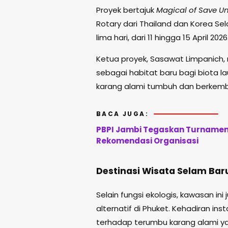
Proyek bertajuk
Magical of Save U
Rotary dari Thailand dan Korea S
lima hari, dari 11 hingga 15 April 2026
Ketua proyek,
Sasawat Limpanich
,
sebagai habitat baru bagi biota
karang alami tumbuh dan berkemb
BACA JUGA:
PBPI Jambi Tegaskan Turnamen 
Rekomendasi Organisasi
Destinasi Wisata Selam Bar
Selain fungsi ekologis, kawasan in
alternatif di
Phuket
. Kehadiran ins
terhadap terumbu karang alami yang