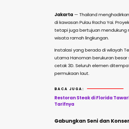
Jakarta
—
Thailand
menghadirkan 
di kawasan
Pulau Racha Yai
. Proye
tetapi juga bertujuan mendukung
wisata ramah lingkungan.
Instalasi yang berada di wilayah
Te
utama Hanoman berukuran besar se
cetak 3D. Seluruh elemen ditempa
permukaan laut.
BACA JUGA:
Restoran Steak di Florida Taw
Tarifnya
Gabungkan Seni dan Konser