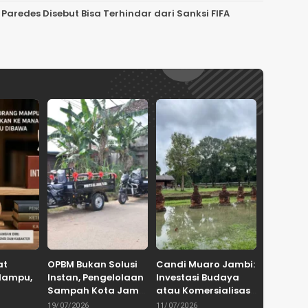
 Paredes Disebut Bisa Terhindar dari Sanksi FIFA
at
OPBM Bukan Solusi
Candi Muaro Jambi:
Mampu,
Instan, Pengelolaan
Investasi Budaya
Sampah Kota Jambi
atau Komersialisasi
 Ke
Tetap
Sejarah?
19/07/2026
11/07/2026