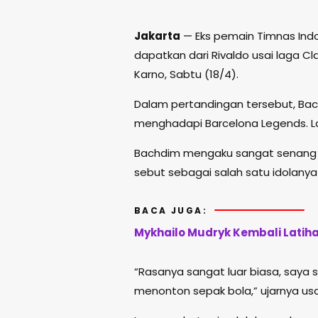
Jakarta
— Eks pemain
Timnas Ind
dapatkan dari
Rivaldo
usai laga
Cl
Karno
, Sabtu (18/4).
Dalam pertandingan tersebut, Ba
menghadapi Barcelona Legends. L
Bachdim mengaku sangat senang bi
sebut sebagai salah satu idolanya s
BACA JUGA:
Mykhailo Mudryk Kembali Latih
“Rasanya sangat luar biasa, saya s
menonton sepak bola,” ujarnya usa