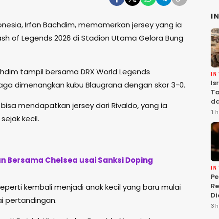
I
onesia
,
Irfan Bachdim
, memamerkan jersey yang ia
ash of Legends 2026
di
Stadion Utama Gelora Bung
chdim tampil bersama DRX World Legends
I
Is
aga dimenangkan kubu Blaugrana dengan skor 3-0.
Ta
da
sa mendapatkan jersey dari Rivaldo, yang ia
Ha
1 h
ejak kecil.
Se
an Bersama Chelsea usai Sanksi Doping
I
P
Re
eperti kembali menjadi anak kecil yang baru mulai
Di
i pertandingan.
Is
3 h
T