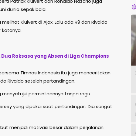
perti
Patrick Kluivert
dan
Ronaldo Nazario
juga
ni dunia sepak bola.
melihat Kluivert di Ajax. Lalu ada R9 dan Rivaldo
” katanya.
k Dua Raksasa yang Absen di Liga Champions
ersama Timnas Indonesia itu juga menceritakan
a Rivaldo setelah pertandingan.
g menyetujui permintaannya tanpa ragu.
 jersey yang dipakai saat pertandingan. Dia sangat
but menjadi motivasi besar dalam perjalanan