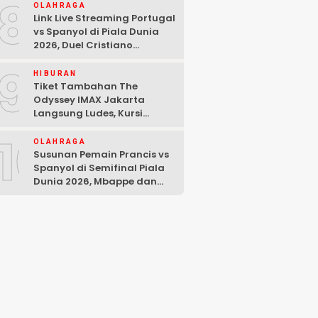
8
OLAHRAGA
Link Live Streaming Portugal
vs Spanyol di Piala Dunia
2026, Duel Cristiano
Ronaldo dan Lamine Yamal
9
HIBURAN
Tiket Tambahan The
Odyssey IMAX Jakarta
Langsung Ludes, Kursi
Tersisa di Baris Depan
10
OLAHRAGA
Susunan Pemain Prancis vs
Spanyol di Semifinal Piala
Dunia 2026, Mbappe dan
Yamal Starter