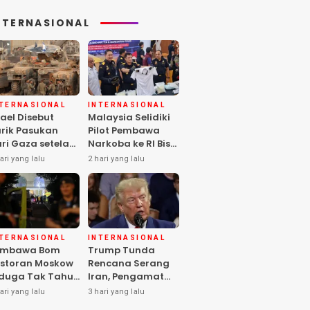
NTERNASIONAL
NTERNASIONAL
INTERNASIONAL
rael Disebut
Malaysia Selidiki
rik Pasukan
Pilot Pembawa
ri Gaza setelah
Narkoba ke RI Bisa
mas Selesai
Lolos Pemeriksaan
ari yang lalu
2 hari yang lalu
rahkan Senjata
KLIA
NTERNASIONAL
INTERNASIONAL
embawa Bom
Trump Tunda
storan Moskow
Rencana Serang
duga Tak Tahu
Iran, Pengamat
i Paket, 2 Orang
Soroti Risiko
ari yang lalu
3 hari yang lalu
ewas
Konflik Meluas