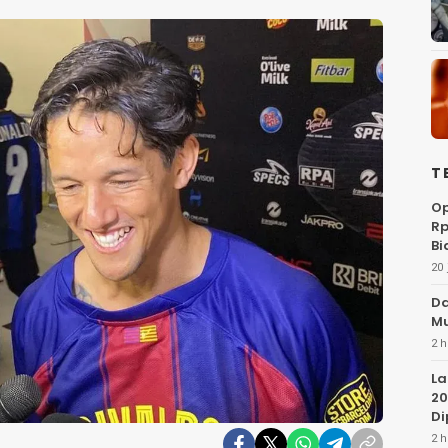
T
Op
Rp
Bi
20 
Da
Mu
2 h
La
20
Di
2 h