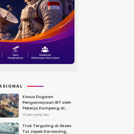
ASIONAL
Kasus Dugaan
Penganiayaan IRT oleh
Pekerja Dompeng di
Batanghari Jalan 7 Bulan,
10 jam yang lalu
Keluarga Minta
Kepastian Hukum
Truk Terguling di Akses
Tol Japek Karawang,