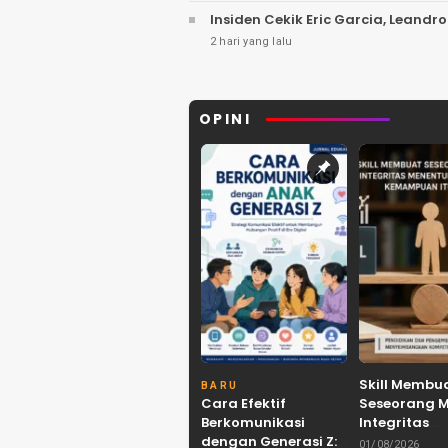
Insiden Cekik Eric Garcia, Leandro
2 hari yang lalu
OPINI
Skill Membu
BARU
Cara Efektif
Seseorang 
Berkomunikasi
Integritas
dengan Generasi Z:
Menentukan
01/08/2026