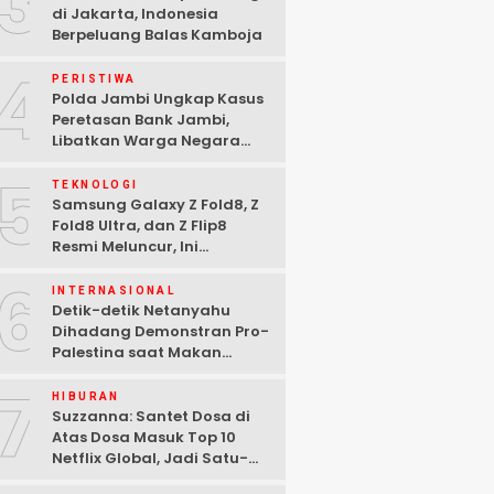
3
di Jakarta, Indonesia
Berpeluang Balas Kamboja
4
PERISTIWA
Polda Jambi Ungkap Kasus
Peretasan Bank Jambi,
Libatkan Warga Negara
Bulgaria dan Tiga
5
Tersangka Ditangkap
TEKNOLOGI
Samsung Galaxy Z Fold8, Z
Fold8 Ultra, dan Z Flip8
Resmi Meluncur, Ini
Spesifikasi Lengkapnya
6
INTERNASIONAL
Detik-detik Netanyahu
Dihadang Demonstran Pro-
Palestina saat Makan
Malam di Washington DC
7
HIBURAN
Suzzanna: Santet Dosa di
Atas Dosa Masuk Top 10
Netflix Global, Jadi Satu-
satunya Film Indonesia