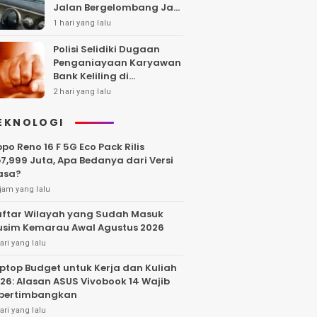
Jalan Bergelombang Jadi
Sorotan
1 hari yang lalu
Polisi Selidiki Dugaan
Penganiayaan Karyawan
Bank Keliling di
Tangerang
2 hari yang lalu
EKNOLOGI
po Reno 16 F 5G Eco Pack Rilis
7,999 Juta, Apa Bedanya dari Versi
asa?
jam yang lalu
ftar Wilayah yang Sudah Masuk
sim Kemarau Awal Agustus 2026
ari yang lalu
ptop Budget untuk Kerja dan Kuliah
26: Alasan ASUS Vivobook 14 Wajib
pertimbangkan
ari yang lalu