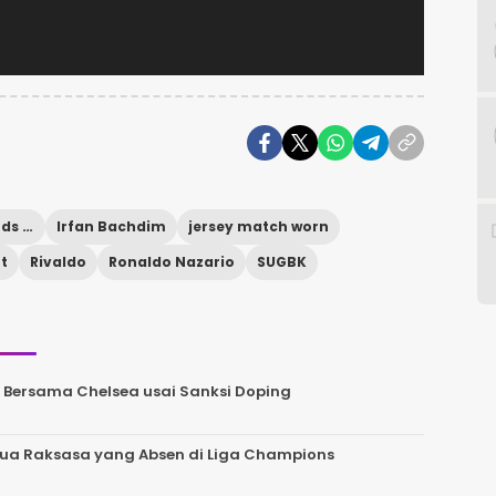
Clash of Legends 2026
Irfan Bachdim
jersey match worn
rt
Rivaldo
Ronaldo Nazario
SUGBK
 Bersama Chelsea usai Sanksi Doping
 Dua Raksasa yang Absen di Liga Champions