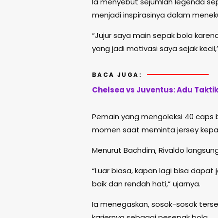
Ia menyebut sejumlah legenda se
menjadi inspirasinya dalam meneku
“Jujur saya main sepak bola karena 
yang jadi motivasi saya sejak kecil,
BACA JUGA:
Chelsea vs Juventus: Adu Takti
Pemain yang mengoleksi 40 caps b
momen saat meminta jersey kepad
Menurut Bachdim, Rivaldo langsun
“Luar biasa, kapan lagi bisa dapat
baik dan rendah hati,” ujarnya.
Ia menegaskan, sosok-sosok terse
kariernya sebagai pesepak bola.