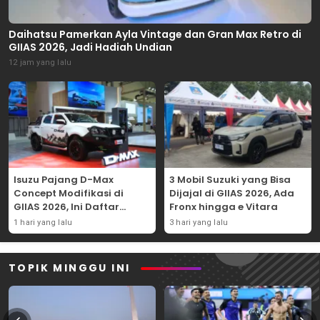
Daihatsu Pamerkan Ayla Vintage dan Gran Max Retro di
GIIAS 2026, Jadi Hadiah Undian
12 jam yang lalu
Isuzu Pajang D-Max
3 Mobil Suzuki yang Bisa
Concept Modifikasi di
Dijajal di GIIAS 2026, Ada
GIIAS 2026, Ini Daftar
Fronx hingga e Vitara
Ubahannya
1 hari yang lalu
3 hari yang lalu
TOPIK MINGGU INI