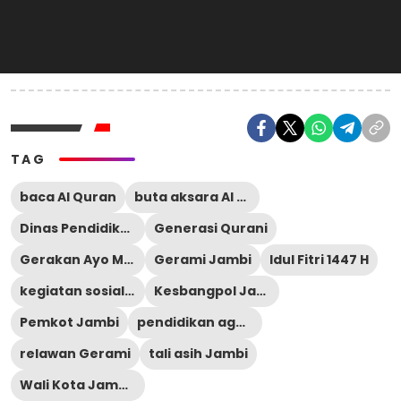
TAG
baca Al Quran
buta aksara Al Quran
Dinas Pendidikan Jambi
Generasi Qurani
Gerakan Ayo Mengaji
Gerami Jambi
Idul Fitri 1447 H
kegiatan sosial keagamaan
Kesbangpol Jambi
Pemkot Jambi
pendidikan agama Jambi
relawan Gerami
tali asih Jambi
Wali Kota Jambi Maulana