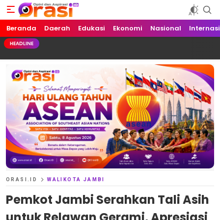
Beranda
Orasi.ID
Opini dan Aspirasi!
Daerah
Edukasi
Ekonomi
Nasional
Internas
HEADLINE
ORASI.ID
WALIKOTA JAMBI
Pemkot Jambi Serahkan Tali Asih
untuk Relawan Gerami, Apresiasi