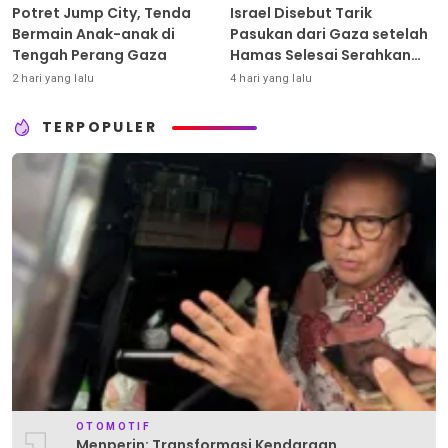
Potret Jump City, Tenda
Israel Disebut Tarik
Bermain Anak-anak di
Pasukan dari Gaza setelah
Tengah Perang Gaza
Hamas Selesai Serahkan
Senjata
2 hari yang lalu
4 hari yang lalu
TERPOPULER
OTOMOTIF
Menperin: Transformasi Kendaraan