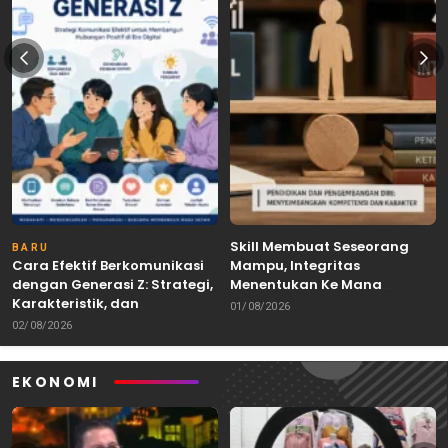
Skill Membuat Seseorang
BARU
Cara Efektif Berkomunikasi
Mampu, Integritas
dengan Generasi Z: Strategi,
Menentukan Ke Mana
Karakteristik, dan
Kemampuan Itu Dibawa
01/08/2026
Tantangannya
02/08/2026
EKONOMI