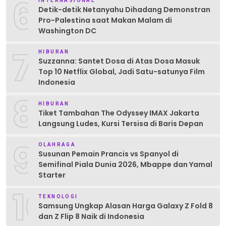
6
INTERNASIONAL
Detik-detik Netanyahu Dihadang Demonstran
Pro-Palestina saat Makan Malam di
Washington DC
7
HIBURAN
Suzzanna: Santet Dosa di Atas Dosa Masuk
Top 10 Netflix Global, Jadi Satu-satunya Film
Indonesia
8
HIBURAN
Tiket Tambahan The Odyssey IMAX Jakarta
Langsung Ludes, Kursi Tersisa di Baris Depan
9
OLAHRAGA
Susunan Pemain Prancis vs Spanyol di
Semifinal Piala Dunia 2026, Mbappe dan Yamal
Starter
10
TEKNOLOGI
Samsung Ungkap Alasan Harga Galaxy Z Fold 8
dan Z Flip 8 Naik di Indonesia