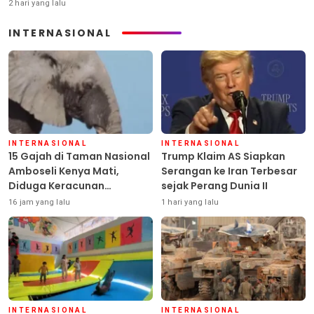
2 hari yang lalu
INTERNASIONAL
INTERNASIONAL
INTERNASIONAL
15 Gajah di Taman Nasional
Trump Klaim AS Siapkan
Amboseli Kenya Mati,
Serangan ke Iran Terbesar
Diduga Keracunan
sejak Perang Dunia II
Pestisida
16 jam yang lalu
1 hari yang lalu
INTERNASIONAL
INTERNASIONAL