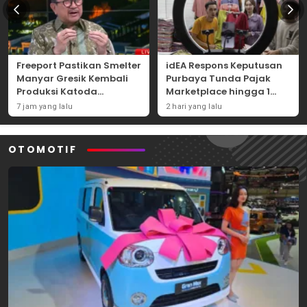
Freeport Pastikan Smelter
idEA Respons Keputusan
Manyar Gresik Kembali
Purbaya Tunda Pajak
Produksi Katoda
Marketplace hingga 1
Tembaga Mulai
November 2026
7 jam yang lalu
2 hari yang lalu
September 2026
OTOMOTIF