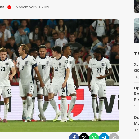
ksi
November 20, 2025
T
XL
da
14 
Op
Rp
Bi
1 h
Da
Mu
3 h