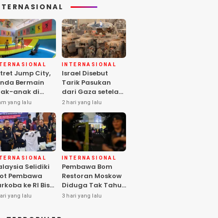
NTERNASIONAL
NTERNASIONAL
INTERNASIONAL
tret Jump City,
Israel Disebut
nda Bermain
Tarik Pasukan
ak-anak di
dari Gaza setelah
ngah Perang
Hamas Selesai
am yang lalu
2 hari yang lalu
aza
Serahkan Senjata
NTERNASIONAL
INTERNASIONAL
laysia Selidiki
Pembawa Bom
lot Pembawa
Restoran Moskow
rkoba ke RI Bisa
Diduga Tak Tahu
los Pemeriksaan
Isi Paket, 2 Orang
ari yang lalu
3 hari yang lalu
IA
Tewas