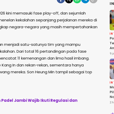
I
2026 kini memasuki fase play-off, dan sejumlah
menelan kekalahan sepanjang perjalanan mereka di
r lengkap negara-negara yang masih mempertahankan
I
Po
Te
tan menjadi satu-satunya tim yang mampu
An
alahan. Dari total 16 pertandingan pada fase
Te
9 j
G
mencatat 11 kemenangan dan lima hasil imbang.
Lee Kang In dan rekan-rekan, sementara hanya
wang mereka. Son Heung Min tampil sebagai top
I
Ma
Pi
Na
Padel Jambi Wajib Ikuti Regulasi dan
Lo
2 h
KL