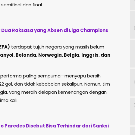
emifinal dan final.
k Dua Raksasa yang Absen di Liga Champions
EFA)
terdapat tujuh negara yang masih belum
anyol, Belanda, Norwegia, Belgia, Inggris, dan
an performa paling sempurna—menyapu bersih
 gol, dan tidak kebobolan sekalipun. Namun, tim
rwegia, yang meraih delapan kemenangan dengan
ma kali.
ro Paredes Disebut Bisa Terhindar dari Sanksi