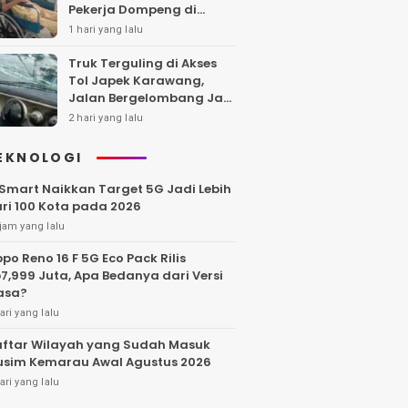
Pekerja Dompeng di
Batanghari Jalan 7 Bulan,
1 hari yang lalu
Keluarga Minta
Kepastian Hukum
Truk Terguling di Akses
Tol Japek Karawang,
Jalan Bergelombang Jadi
Sorotan
2 hari yang lalu
EKNOLOGI
Smart Naikkan Target 5G Jadi Lebih
ri 100 Kota pada 2026
jam yang lalu
po Reno 16 F 5G Eco Pack Rilis
7,999 Juta, Apa Bedanya dari Versi
asa?
ari yang lalu
ftar Wilayah yang Sudah Masuk
sim Kemarau Awal Agustus 2026
ari yang lalu