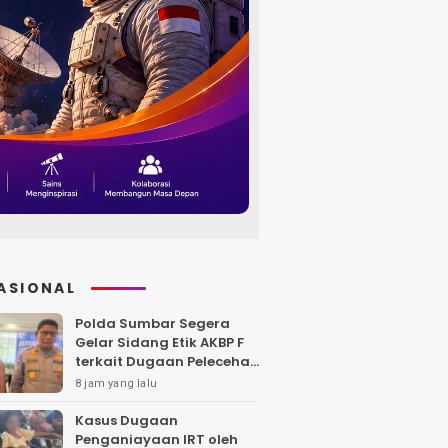
ASIONAL
Polda Sumbar Segera
Gelar Sidang Etik AKBP F
terkait Dugaan Pelecehan
Polwan
8 jam yang lalu
Kasus Dugaan
Penganiayaan IRT oleh