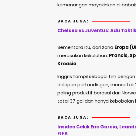
kemenangan meyakinkan di babak s
BACA JUGA:
Chelsea vs Juventus: Adu Takti
Sementara itu, dari zona
Eropa (U
merasakan kekalahan:
Prancis, Sp
Kroasia
.
Inggris tampil sebagai tim deng
delapan pertandingan, mencetak 22
paling produktif berasal dari No
total 37 gol dan hanya kebobolan li
BACA JUGA:
Insiden Cekik Eric Garcia, Leand
FIFA