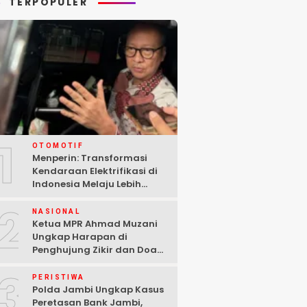
TERPOPULER
1
OTOMOTIF
Menperin: Transformasi
Kendaraan Elektrifikasi di
Indonesia Melaju Lebih
Cepat dari Perkiraan
2
NASIONAL
Ketua MPR Ahmad Muzani
Ungkap Harapan di
Penghujung Zikir dan Doa
Kebangsaan
3
PERISTIWA
Polda Jambi Ungkap Kasus
Peretasan Bank Jambi,