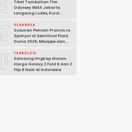
8
Tiket Tambahan The
Odyssey IMAX Jakarta
Langsung Ludes, Kursi
Tersisa di Baris Depan
9
OLAHRAGA
Susunan Pemain Prancis vs
Spanyol di Semifinal Piala
Dunia 2026, Mbappe dan
Yamal Starter
10
TEKNOLOGI
Samsung Ungkap Alasan
Harga Galaxy Z Fold 8 dan Z
Flip 8 Naik di Indonesia