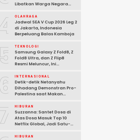
Libatkan Warga Negara
Bulgaria dan Tiga
4
Tersangka Ditangkap
OLAHRAGA
Jadwal SEA V Cup 2026 Leg 2
di Jakarta, Indonesia
Berpeluang Balas Kamboja
5
TEKNOLOGI
Samsung Galaxy Z Fold8, Z
Fold8 Ultra, dan Z Flip8
Resmi Meluncur, Ini
Spesifikasi Lengkapnya
6
INTERNASIONAL
Detik-detik Netanyahu
Dihadang Demonstran Pro-
Palestina saat Makan
Malam di Washington DC
7
HIBURAN
Suzzanna: Santet Dosa di
Atas Dosa Masuk Top 10
Netflix Global, Jadi Satu-
satunya Film Indonesia
HIBURAN