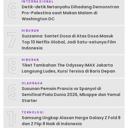
6
INTERNASIONAL
Detik-detik Netanyahu Dihadang Demonstran
Pro-Palestina saat Makan Malam di
Washington DC
7
HIBURAN
Suzzanna: Santet Dosa di Atas Dosa Masuk
Top 10 Netflix Global, Jadi Satu-satunya Film
Indonesia
8
HIBURAN
Tiket Tambahan The Odyssey IMAX Jakarta
Langsung Ludes, Kursi Tersisa di Baris Depan
9
OLAHRAGA
Susunan Pemain Prancis vs Spanyol di
Semifinal Piala Dunia 2026, Mbappe dan Yamal
Starter
10
TEKNOLOGI
Samsung Ungkap Alasan Harga Galaxy Z Fold 8
dan Z Flip 8 Naik di Indonesia