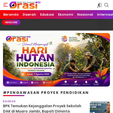
Beranda
Orasi.ID
Opini dan Aspirasi!
Daerah
Edukasi
Ekonomi
Nasional
Internas
HEADLINE
#PENGAWASAN PROYEK PENDIDIKAN
DAERAH
BPK Temukan Kejanggalan Proyek Sekolah
DAK di Muaro Jambi, Bupati Diminta