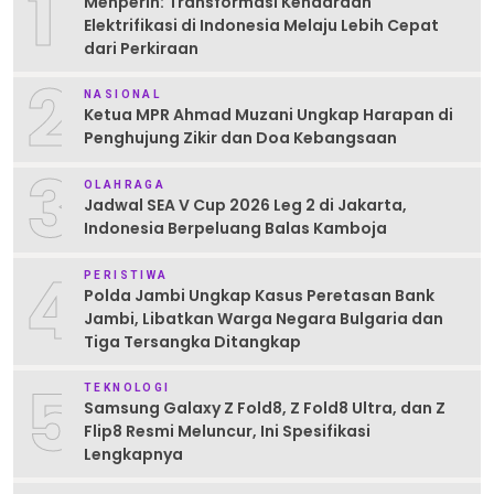
1
Menperin: Transformasi Kendaraan
Elektrifikasi di Indonesia Melaju Lebih Cepat
dari Perkiraan
2
NASIONAL
Ketua MPR Ahmad Muzani Ungkap Harapan di
Penghujung Zikir dan Doa Kebangsaan
3
OLAHRAGA
Jadwal SEA V Cup 2026 Leg 2 di Jakarta,
Indonesia Berpeluang Balas Kamboja
4
PERISTIWA
Polda Jambi Ungkap Kasus Peretasan Bank
Jambi, Libatkan Warga Negara Bulgaria dan
Tiga Tersangka Ditangkap
5
TEKNOLOGI
Samsung Galaxy Z Fold8, Z Fold8 Ultra, dan Z
Flip8 Resmi Meluncur, Ini Spesifikasi
Lengkapnya