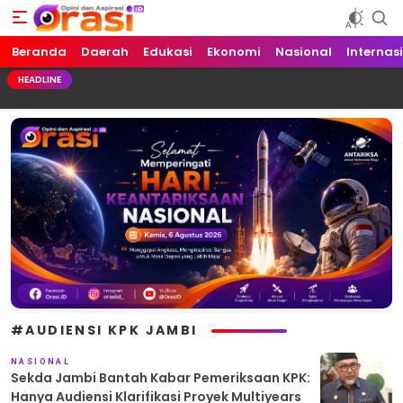
Beranda
Orasi.ID
Opini dan Aspirasi!
Daerah
Edukasi
Ekonomi
Nasional
Internas
HEADLINE
#AUDIENSI KPK JAMBI
NASIONAL
Sekda Jambi Bantah Kabar Pemeriksaan KPK:
Hanya Audiensi Klarifikasi Proyek Multiyears