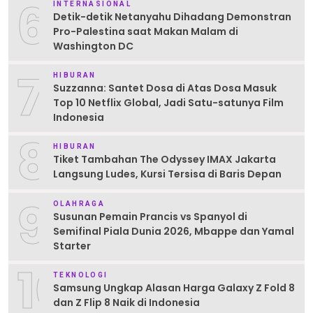
6
INTERNASIONAL
Detik-detik Netanyahu Dihadang Demonstran
Pro-Palestina saat Makan Malam di
Washington DC
7
HIBURAN
Suzzanna: Santet Dosa di Atas Dosa Masuk
Top 10 Netflix Global, Jadi Satu-satunya Film
Indonesia
8
HIBURAN
Tiket Tambahan The Odyssey IMAX Jakarta
Langsung Ludes, Kursi Tersisa di Baris Depan
9
OLAHRAGA
Susunan Pemain Prancis vs Spanyol di
Semifinal Piala Dunia 2026, Mbappe dan Yamal
Starter
10
TEKNOLOGI
Samsung Ungkap Alasan Harga Galaxy Z Fold 8
dan Z Flip 8 Naik di Indonesia