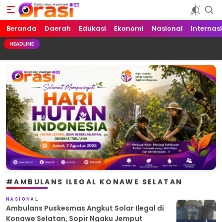
Beranda
Orasi.ID
Opini dan Aspirasi!
Daerah
Edukasi
Ekonomi
Nasional
Internas
HEADLINE
#AMBULANS ILEGAL KONAWE SELATAN
NASIONAL
Ambulans Puskesmas Angkut Solar Ilegal di
Konawe Selatan, Sopir Ngaku Jemput