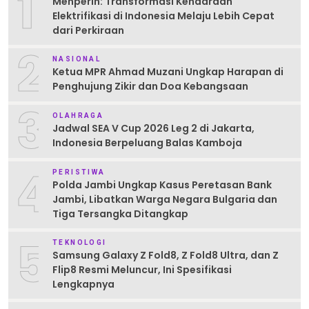
1
Menperin: Transformasi Kendaraan
Elektrifikasi di Indonesia Melaju Lebih Cepat
dari Perkiraan
2
NASIONAL
Ketua MPR Ahmad Muzani Ungkap Harapan di
Penghujung Zikir dan Doa Kebangsaan
3
OLAHRAGA
Jadwal SEA V Cup 2026 Leg 2 di Jakarta,
Indonesia Berpeluang Balas Kamboja
4
PERISTIWA
Polda Jambi Ungkap Kasus Peretasan Bank
Jambi, Libatkan Warga Negara Bulgaria dan
Tiga Tersangka Ditangkap
5
TEKNOLOGI
Samsung Galaxy Z Fold8, Z Fold8 Ultra, dan Z
Flip8 Resmi Meluncur, Ini Spesifikasi
Lengkapnya