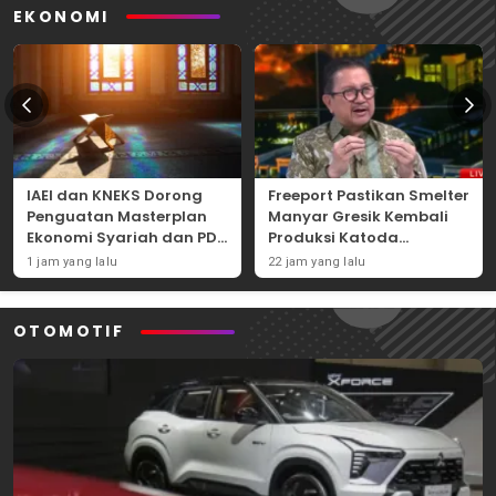
EKONOMI
IAEI dan KNEKS Dorong
Freeport Pastikan Smelter
Penguatan Masterplan
Manyar Gresik Kembali
Ekonomi Syariah dan PDB
Produksi Katoda
Syariah Indonesia
Tembaga Mulai
1 jam yang lalu
22 jam yang lalu
September 2026
OTOMOTIF