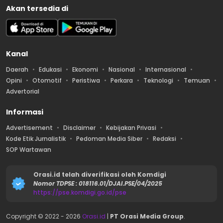
Akan tersedia di
Kanal
Daerah
Edukasi
Ekonomi
Nasional
Internasional
Opini
Otomotif
Peristiwa
Perkara
Teknologi
Temuan
Advertorial
Informasi
Advertisement
Disclaimer
Kebijakan Privasi
Kode Etik Jurnalistik
Pedoman Media Siber
Redaksi
SOP Wartawan
Orasi.id telah diverifikasi oleh Komdigi
Nomor TDPSE : 018116.01/DJAI.PSE/04/2025
https://pse.komdigi.go.id/pse
Copyright © 2022 -
2026
Orasi.id
|
PT Orasi Media Group
.