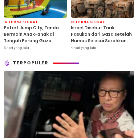
INTERNASIONAL
INTERNASIONAL
Potret Jump City, Tenda
Israel Disebut Tarik
Bermain Anak-anak di
Pasukan dari Gaza setelah
Tengah Perang Gaza
Hamas Selesai Serahkan
Senjata
3 hari yang lalu
4 hari yang lalu
TERPOPULER