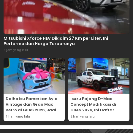
Mitsubishi Xforce HEV Diklaim 27 Km per Liter, Ini
Performa dan Harga Terbarunya
6 jam yang lalu
Daihatsu Pamerkan Ayla
Isuzu Pajang D-Max
Vintage dan Gran Max
Concept Modifikasi di
Retro di GIIAS 2026, Jadi
GIIAS 2026, Ini Daftar
Hadiah Undian
Ubahannya
1 hari yang lalu
2 hari yang lalu