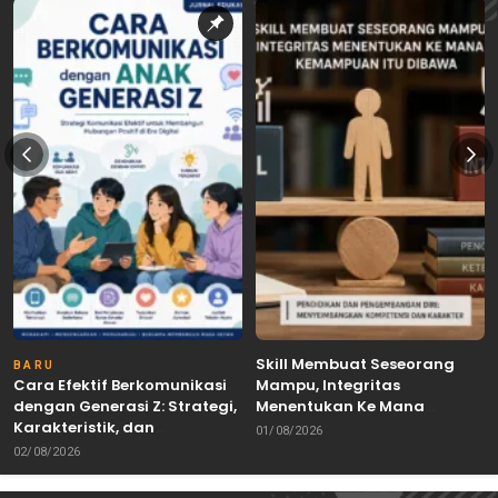
Skill Membuat Seseorang
BARU
Cara Efektif Berkomunikasi
Mampu, Integritas
dengan Generasi Z: Strategi,
Menentukan Ke Mana
Karakteristik, dan
Kemampuan Itu Dibawa
01/08/2026
Tantangannya
02/08/2026