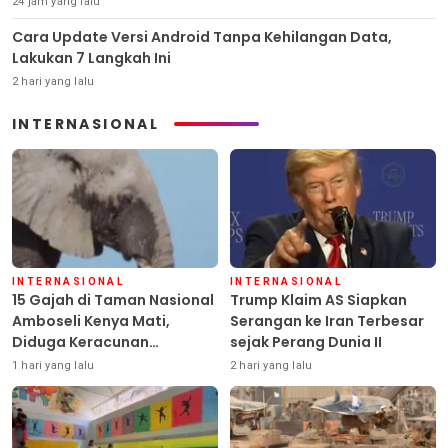
24 jam yang lalu
Cara Update Versi Android Tanpa Kehilangan Data,
Lakukan 7 Langkah Ini
2 hari yang lalu
INTERNASIONAL
INTERNASIONAL
INTERNASIONAL
15 Gajah di Taman Nasional
Trump Klaim AS Siapkan
Amboseli Kenya Mati,
Serangan ke Iran Terbesar
Diduga Keracunan
sejak Perang Dunia II
Pestisida
1 hari yang lalu
2 hari yang lalu