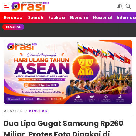
Beranda
Orasi.ID
Opini dan Aspirasi!
Daerah
Edukasi
Ekonomi
Nasional
Internas
HEADLINE
ORASI.ID
HIBURAN
Dua Lipa Gugat Samsung Rp260
Miliar, Protes Foto Dipakai di