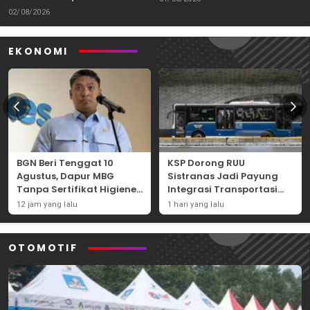
Tantangannya
02/08/2026
EKONOMI
BGN Beri Tenggat 10
KSP Dorong RUU
Agustus, Dapur MBG
Sistranas Jadi Payung
Tanpa Sertifikat Higiene
Integrasi Transportasi
Terancam Tutup
Massal Indonesia
12 jam yang lalu
1 hari yang lalu
Permanen
OTOMOTIF