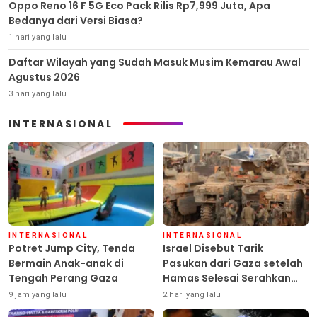
Oppo Reno 16 F 5G Eco Pack Rilis Rp7,999 Juta, Apa
Bedanya dari Versi Biasa?
1 hari yang lalu
Daftar Wilayah yang Sudah Masuk Musim Kemarau Awal
Agustus 2026
3 hari yang lalu
INTERNASIONAL
INTERNASIONAL
INTERNASIONAL
Potret Jump City, Tenda
Israel Disebut Tarik
Bermain Anak-anak di
Pasukan dari Gaza setelah
Tengah Perang Gaza
Hamas Selesai Serahkan
Senjata
9 jam yang lalu
2 hari yang lalu