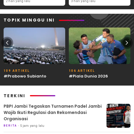
Syaratnya
2 hari yang lalu
3 hari yang lalu
TOPIK MINGGU INI
109 ARTIKEL
106 ARTIKEL
#Prabowo Subianto
#Piala Dunia 2026
TERKINI
PBPI Jambi Tegaskan Turnamen Padel Jambi
Wajib Ikuti Regulasi dan Rekomendasi
Organisasi
5 jam yang lalu
BERITA