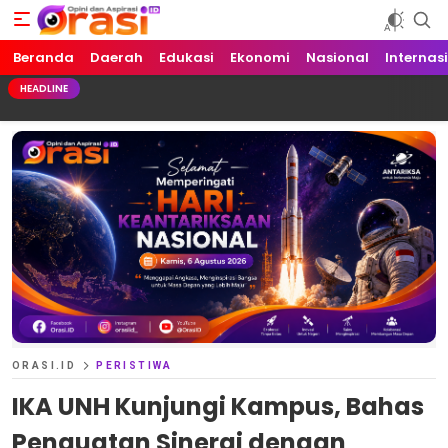
Beranda
Orasi.ID
Opini dan Aspirasi!
Daerah
Edukasi
Ekonomi
Nasional
Internas
HEADLINE
ORASI.ID
PERISTIWA
IKA UNH Kunjungi Kampus, Bahas
Penguatan Sinergi dengan