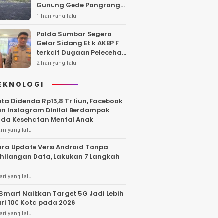
Gunung Gede Pangrango,
Api Berhasil Dipadamka
1 hari yang lalu
Polda Sumbar Segera
Gelar Sidang Etik AKBP F
terkait Dugaan Pelecehan
Polwan
2 hari yang lalu
EKNOLOGI
ta Didenda Rp16,8 Triliun, Facebook
n Instagram Dinilai Berdampak
da Kesehatan Mental Anak
am yang lalu
ra Update Versi Android Tanpa
hilangan Data, Lakukan 7 Langkah
ari yang lalu
Smart Naikkan Target 5G Jadi Lebih
ri 100 Kota pada 2026
ari yang lalu