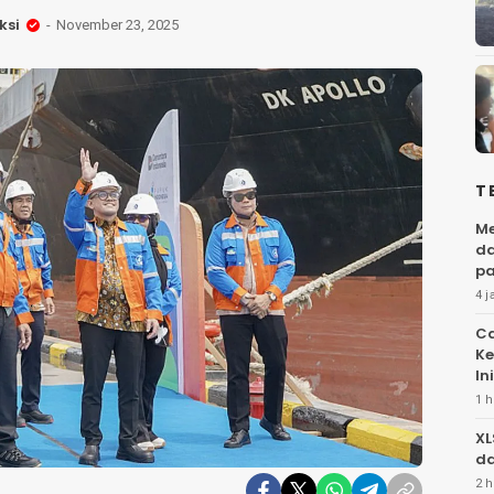
ksi
November 23, 2025
T
Me
da
pa
4 j
Ca
Ke
Ini
1 h
XL
da
2 h