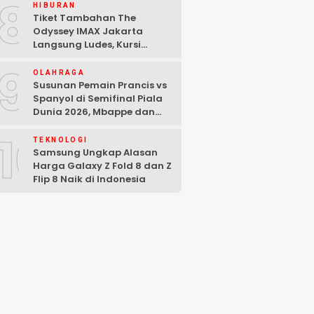
8
HIBURAN
Tiket Tambahan The
Odyssey IMAX Jakarta
Langsung Ludes, Kursi
Tersisa di Baris Depan
9
OLAHRAGA
Susunan Pemain Prancis vs
Spanyol di Semifinal Piala
Dunia 2026, Mbappe dan
Yamal Starter
10
TEKNOLOGI
Samsung Ungkap Alasan
Harga Galaxy Z Fold 8 dan Z
Flip 8 Naik di Indonesia