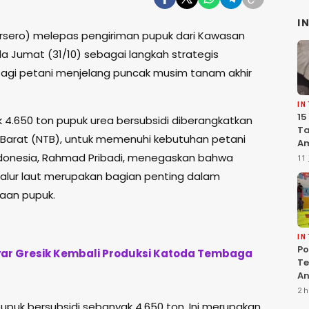
I
rsero) melepas pengiriman pupuk dari Kawasan
da Jumat (31/10) sebagai langkah strategis
agi petani menjelang puncak musim tanam akhir
I
15
 4.650 ton pupuk urea bersubsidi diberangkatkan
Ta
arat (NTB), untuk memenuhi kebutuhan petani
Am
Ma
Indonesia, Rahmad Pribadi, menegaskan bahwa
11 
K
jalur laut merupakan bagian penting dalam
Pe
aan pupuk.
I
Po
yar Gresik Kembali Produksi Katoda Tembaga
Te
An
Te
2 h
G
pupuk bersubsidi sebanyak 4.650 ton. Ini merupakan