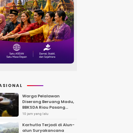
ASIONAL
Warga Pelalawan
Diserang Beruang Madu,
BBKSDA Riau Pasang
Kandang Jebak di Lokasi
10 jam yang lalu
Kejadian
Karhutla Terjadi di Alun-
alun Suryakancana