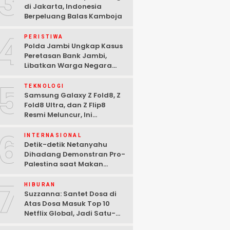
3
di Jakarta, Indonesia
Berpeluang Balas Kamboja
4
PERISTIWA
Polda Jambi Ungkap Kasus
Peretasan Bank Jambi,
Libatkan Warga Negara
Bulgaria dan Tiga
5
Tersangka Ditangkap
TEKNOLOGI
Samsung Galaxy Z Fold8, Z
Fold8 Ultra, dan Z Flip8
Resmi Meluncur, Ini
Spesifikasi Lengkapnya
6
INTERNASIONAL
Detik-detik Netanyahu
Dihadang Demonstran Pro-
Palestina saat Makan
Malam di Washington DC
7
HIBURAN
Suzzanna: Santet Dosa di
Atas Dosa Masuk Top 10
Netflix Global, Jadi Satu-
satunya Film Indonesia