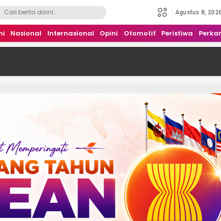
Agustus 8, 202
mi
Nasional
Internasional
Opini
Otomotif
Peristiwa
Perka