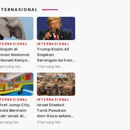
NTERNASIONAL
NTERNASIONAL
INTERNASIONAL
 Gajah di
Trump Klaim AS
man Nasional
Siapkan
boseli Kenya
Serangan ke Iran
ti, Diduga
Terbesar sejak
jam yang lalu
1 hari yang lalu
eracunan
Perang Dunia II
stisida
NTERNASIONAL
INTERNASIONAL
tret Jump City,
Israel Disebut
nda Bermain
Tarik Pasukan
ak-anak di
dari Gaza setelah
ngah Perang
Hamas Selesai
ari yang lalu
3 hari yang lalu
aza
Serahkan Senjata