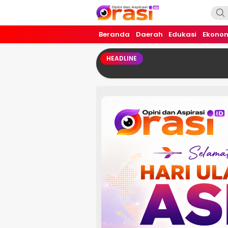
Orasi.ID
Opini dan Aspirasi!
Beranda
Daerah
Edukasi
Ekono
HEADLINE