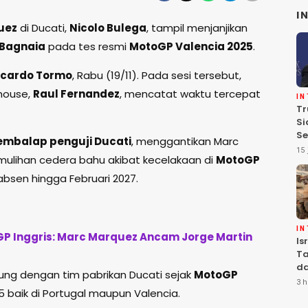
I
uez
di Ducati,
Nicolo Bulega
, tampil menjanjikan
 Bagnaia
pada tes resmi
MotoGP Valencia 2025
.
Ricardo Tormo
, Rabu (19/11). Pada sesi tersebut,
khouse,
Raul Fernandez
, mencatat waktu tercepat
I
Tr
Si
Se
embalap penguji Ducati
, menggantikan Marc
Te
15 
ulihan cedera bahu akibat kecelakaan di
MotoGP
Pe
absen hingga Februari 2027.
I
P Inggris: Marc Marquez Ancam Jorge Martin
Is
Ta
da
ng dengan tim pabrikan Ducati sejak
MotoGP
Ha
3 h
15 baik di Portugal maupun Valencia.
Se