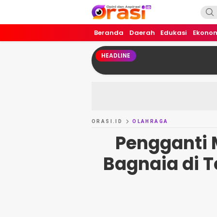
Orasi.ID
Opini dan Aspirasi!
Beranda
Daerah
Edukasi
Ekono
HEADLINE
ORASI.ID
OLAHRAGA
Pengganti 
Bagnaia di 