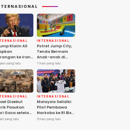
NTERNASIONAL
NTERNASIONAL
INTERNASIONAL
ump Klaim AS
Potret Jump City,
apkan
Tenda Bermain
rangan ke Iran
Anak-anak di
rbesar sejak
Tengah Perang
jam yang lalu
1 hari yang lalu
rang Dunia II
Gaza
NTERNASIONAL
INTERNASIONAL
rael Disebut
Malaysia Selidiki
rik Pasukan
Pilot Pembawa
ri Gaza setelah
Narkoba ke RI Bisa
mas Selesai
Lolos Pemeriksaan
ari yang lalu
3 hari yang lalu
rahkan Senjata
KLIA