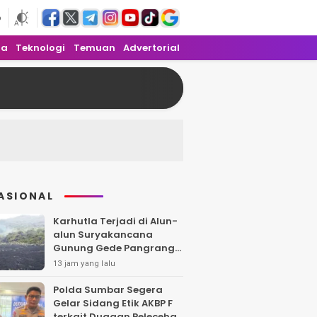
6
ra
Teknologi
Temuan
Advertorial
ASIONAL
Karhutla Terjadi di Alun-
alun Suryakancana
Gunung Gede Pangrango,
Api Berhasil Dipadamka
13 jam yang lalu
Polda Sumbar Segera
Gelar Sidang Etik AKBP F
terkait Dugaan Pelecehan