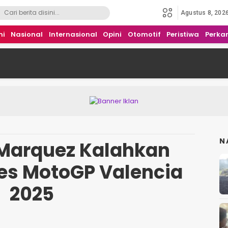
Agustus 8, 202
mi
Nasional
Internasional
Opini
Otomotif
Peristiwa
Perka
N
Marquez Kalahkan
Tes MotoGP Valencia
2025