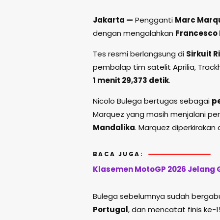
Jakarta —
Pengganti
Marc Marq
dengan mengalahkan
Francesco
Tes resmi berlangsung di
Sirkuit 
pembalap tim satelit Aprilia, Trac
1 menit 29,373 detik
.
Nicolo Bulega bertugas sebagai
p
Marquez yang masih menjalani pem
Mandalika
. Marquez diperkirakan 
BACA JUGA:
Klasemen MotoGP 2026 Jelang G
Bulega sebelumnya sudah bergabu
Portugal
, dan mencatat finis ke-