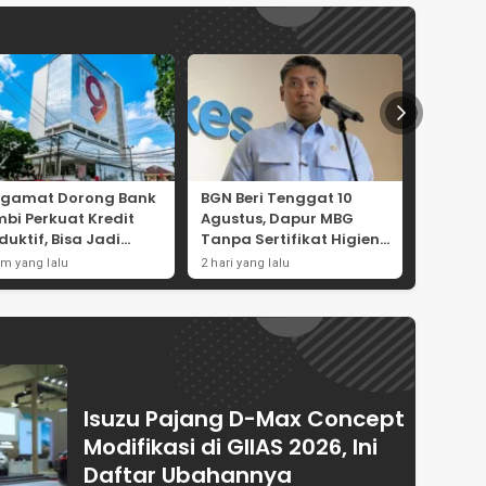
ngamat Dorong Bank
BGN Beri Tenggat 10
KSP Do
bi Perkuat Kredit
Agustus, Dapur MBG
Sistra
duktif, Bisa Jadi
Tanpa Sertifikat Higiene
Integra
or Ekonomi Daerah
Terancam Tutup
Massal
am yang lalu
2 hari yang lalu
2 hari yan
Permanen
Isuzu Pajang D-Max Concept
Modifikasi di GIIAS 2026, Ini
Daftar Ubahannya