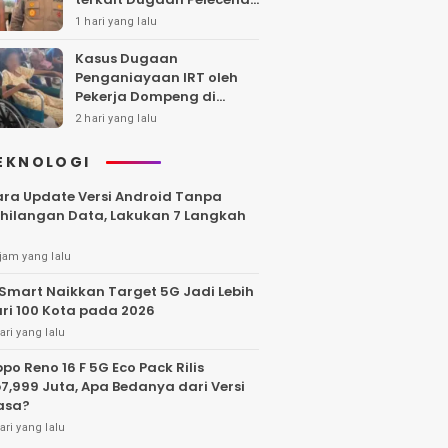
Polwan
1 hari yang lalu
Kasus Dugaan
Penganiayaan IRT oleh
Pekerja Dompeng di
Batanghari Jalan 7 Bulan,
2 hari yang lalu
Keluarga Minta
Kepastian Hukum
EKNOLOGI
ra Update Versi Android Tanpa
hilangan Data, Lakukan 7 Langkah
jam yang lalu
Smart Naikkan Target 5G Jadi Lebih
ri 100 Kota pada 2026
ari yang lalu
po Reno 16 F 5G Eco Pack Rilis
7,999 Juta, Apa Bedanya dari Versi
asa?
ari yang lalu