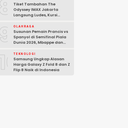
8
Tiket Tambahan The
Odyssey IMAX Jakarta
Langsung Ludes, Kursi
Tersisa di Baris Depan
9
OLAHRAGA
Susunan Pemain Prancis vs
Spanyol di Semifinal Piala
Dunia 2026, Mbappe dan
Yamal Starter
10
TEKNOLOGI
Samsung Ungkap Alasan
Harga Galaxy Z Fold 8 dan Z
Flip 8 Naik di Indonesia