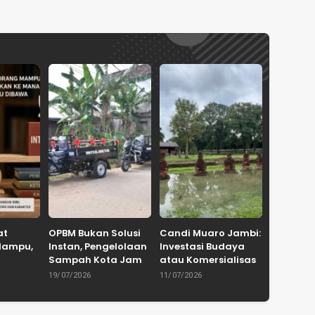
at
OPBM Bukan Solusi
Candi Muaro Jambi:
Mampu,
Instan, Pengelolaan
Investasi Budaya
Sampah Kota Jambi
atau Komersialisasi
 Ke
Tetap
Sejarah?
19/07/2026
11/07/2026
mpuan
Membutuhkan
Kolaborasi