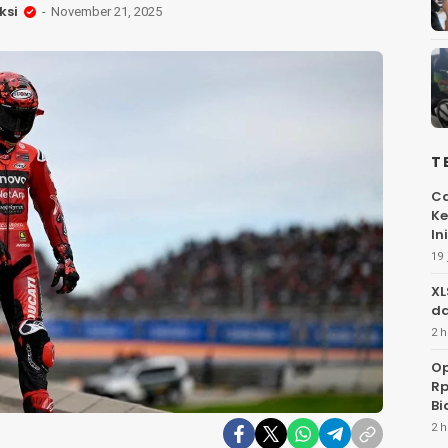
ksi
November 21, 2025
T
Ca
Ke
Ini
19 
XL
da
2 h
Op
Rp
Bi
2 h