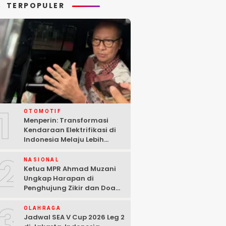
TERPOPULER
1
OTOMOTIF
Menperin: Transformasi
Kendaraan Elektrifikasi di
Indonesia Melaju Lebih
Cepat dari Perkiraan
2
NASIONAL
Ketua MPR Ahmad Muzani
Ungkap Harapan di
Penghujung Zikir dan Doa
Kebangsaan
3
OLAHRAGA
Jadwal SEA V Cup 2026 Leg 2