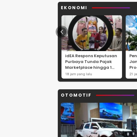
EKONOMI
idEA Respons Keputusan
Pe
Purbaya Tunda Pajak
Jam
Marketplace hingga 1
Pro
November 2026
Mot
18 jam yang lalu
21 j
OTOMOTIF