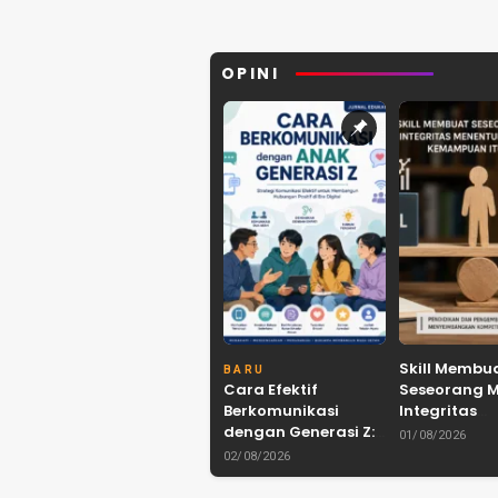
OPINI
Skill Membu
BARU
Cara Efektif
Seseorang 
Berkomunikasi
Integritas
dengan Generasi Z:
Menentukan
01/08/2026
Strategi,
Mana Kema
02/08/2026
Karakteristik, dan
Itu Dibawa
Tantangannya