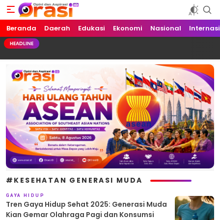
Beranda
Orasi.ID
Opini dan Aspirasi!
Daerah
Edukasi
Ekonomi
Nasional
Internas
HEADLINE
#KESEHATAN GENERASI MUDA
GAYA HIDUP
Tren Gaya Hidup Sehat 2025: Generasi Muda
Kian Gemar Olahraga Pagi dan Konsumsi