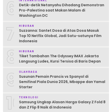
6
INTERNASIONAL
Detik-detik Netanyahu Dihadang Demonstran
Pro-Palestina saat Makan Malam di
Washington DC
7
HIBURAN
Suzzanna: Santet Dosa di Atas Dosa Masuk
Top 10 Netflix Global, Jadi Satu-satunya Film
Indonesia
8
HIBURAN
Tiket Tambahan The Odyssey IMAX Jakarta
Langsung Ludes, Kursi Tersisa di Baris Depan
9
OLAHRAGA
Susunan Pemain Prancis vs Spanyol di
Semifinal Piala Dunia 2026, Mbappe dan Yamal
Starter
10
TEKNOLOGI
Samsung Ungkap Alasan Harga Galaxy Z Fold 8
dan Z Flip 8 Naik di Indonesia