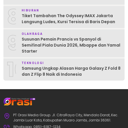
8
HIBURAN
Tiket Tambahan The Odyssey IMAX Jakarta
Langsung Ludes, Kursi Tersisa di Baris Depan
9
OLAHRAGA
Susunan Pemain Prancis vs Spanyol di
Semifinal Piala Dunia 2026, Mbappe dan Yamal
Starter
10
TEKNOLOGI
Samsung Ungkap Alasan Harga Galaxy Z Fold 8
dan Z Flip 8 Naik di Indonesia
PT Orasi Media Group. Jl. CitraRaya City, Mendalo Darat, Kec.
Jambi Luar Kota, Kabupaten Muaro Jambi, Jambi 36361.
Whatsapp: 0851-6187-1234