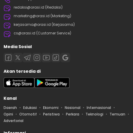
redaksi@orasi.id (Redaksi)
marketing@orasi.id (Marketing)
kerjasama@orasi.id (Kerjasama)
cs@orasi.id (Customer Service)
Media Sosial
Akan tersedia di
Kanal
Daerah
Edukasi
Ekonomi
Nasional
Internasional
Opini
Otomotif
Peristiwa
Perkara
Teknologi
Temuan
Advertorial
Informasi