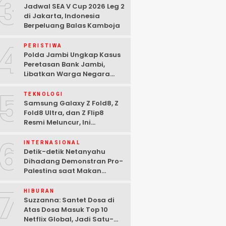
3
Jadwal SEA V Cup 2026 Leg 2
di Jakarta, Indonesia
Berpeluang Balas Kamboja
4
PERISTIWA
Polda Jambi Ungkap Kasus
Peretasan Bank Jambi,
Libatkan Warga Negara
Bulgaria dan Tiga
5
Tersangka Ditangkap
TEKNOLOGI
Samsung Galaxy Z Fold8, Z
Fold8 Ultra, dan Z Flip8
Resmi Meluncur, Ini
Spesifikasi Lengkapnya
6
INTERNASIONAL
Detik-detik Netanyahu
Dihadang Demonstran Pro-
Palestina saat Makan
Malam di Washington DC
7
HIBURAN
Suzzanna: Santet Dosa di
Atas Dosa Masuk Top 10
Netflix Global, Jadi Satu-