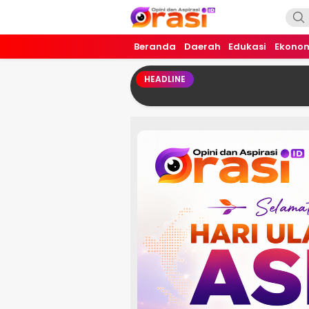
Orasi.ID
Opini dan Aspirasi!
Beranda
Daerah
Edukasi
Ekono
HEADLINE