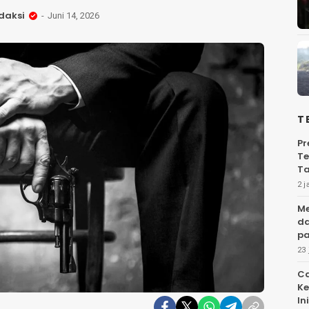
daksi
Juni 14, 2026
T
Pr
Te
Ta
2 j
Me
da
pa
23 
Ca
Ke
Ini