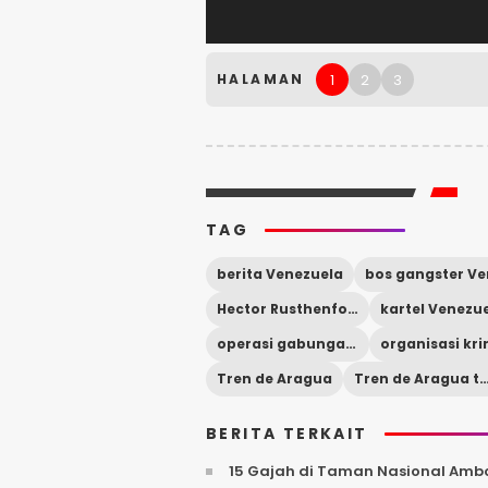
1
2
3
HALAMAN
TAG
berita Venezuela
Hector Rusthenford Guerrero Flores
kartel Venezu
operasi gabungan AS Venezuela
Tren de Aragua
Tren de Aragua te
BERITA TERKAIT
15 Gajah di Taman Nasional Ambo