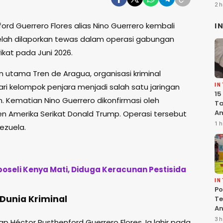
2 h
rd Guerrero Flores alias Nino Guerrero kembali
I
telah dilaporkan tewas dalam operasi gabungan
kat pada Juni 2026.
 utama Tren de Aragua, organisasi kriminal
i kelompok penjara menjadi salah satu jaringan
I
15
n. Kematian Nino Guerrero dikonfirmasi oleh
Ta
Am
n Amerika Serikat Donald Trump. Operasi tersebut
Ma
1 h
nezuela.
K
Pe
oseli Kenya Mati, Diduga Keracunan Pestisida
I
Po
Dunia Kriminal
Te
An
Te
3 h
p Héctor Rusthenford Guerrero Flores. Ia lahir pada