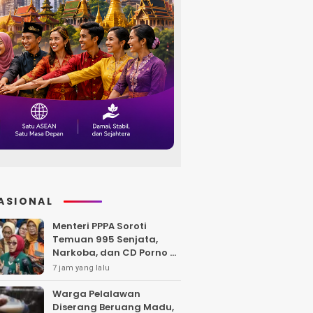
ASIONAL
Menteri PPPA Soroti
Temuan 995 Senjata,
Narkoba, dan CD Porno di
Sekolah Jaksel
7 jam yang lalu
Warga Pelalawan
Diserang Beruang Madu,