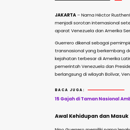
JAKARTA
– Nama Héctor Rusthenfo
menjadi sorotan internasional se
aparat Venezuela dan Amerika Seri
Guerrero dikenal sebagai pemimpin
transnasional yang berkembang dar
kejahatan terbesar di Amerika Lati
pemerintah Venezuela dan Preside
berlangsung di wilayah Bolívar, Ve
BACA JUGA:
15 Gajah di Taman Nasional Amb
Awal Kehidupan dan Masuk 
Nino Guerrero memiliki nama lengka