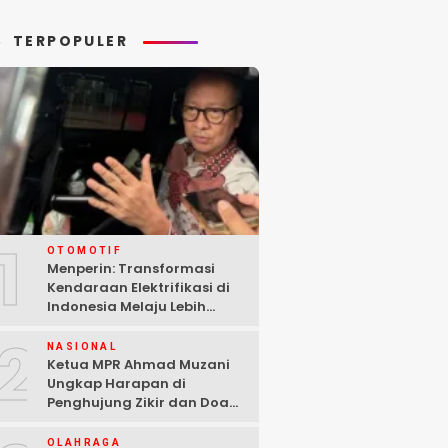
aza
Serahkan Senjata
TERPOPULER
1
OTOMOTIF
Menperin: Transformasi
Kendaraan Elektrifikasi di
Indonesia Melaju Lebih
Cepat dari Perkiraan
2
NASIONAL
Ketua MPR Ahmad Muzani
Ungkap Harapan di
Penghujung Zikir dan Doa
Kebangsaan
OLAHRAGA