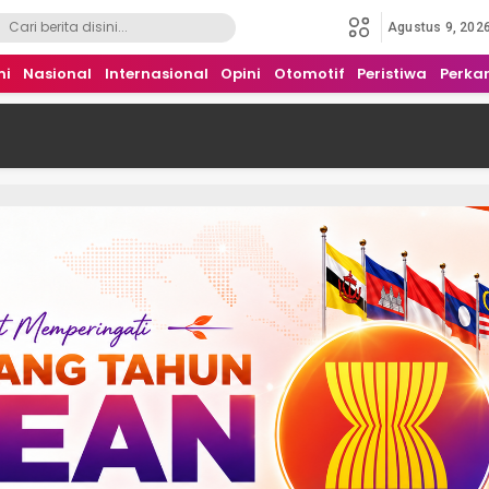
Agustus 9, 202
mi
Nasional
Internasional
Opini
Otomotif
Peristiwa
Perka