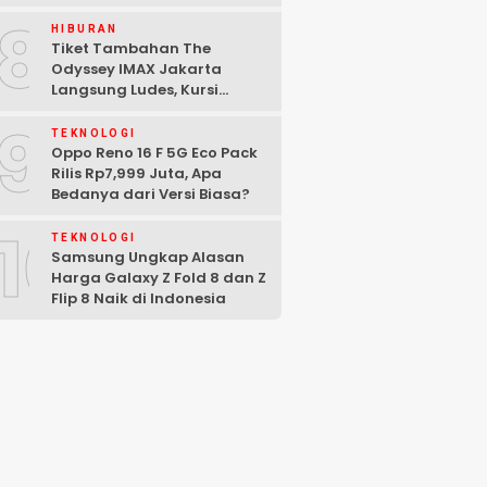
satunya Film Indonesia
8
HIBURAN
Tiket Tambahan The
Odyssey IMAX Jakarta
Langsung Ludes, Kursi
Tersisa di Baris Depan
9
TEKNOLOGI
Oppo Reno 16 F 5G Eco Pack
Rilis Rp7,999 Juta, Apa
Bedanya dari Versi Biasa?
10
TEKNOLOGI
Samsung Ungkap Alasan
Harga Galaxy Z Fold 8 dan Z
Flip 8 Naik di Indonesia