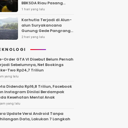
BBKSDA Riau Pasang
Kandang Jebak di Lokasi
1 hari yang lalu
Kejadian
Karhutla Terjadi di Alun-
alun Suryakancana
Gunung Gede Pangrango,
Api Berhasil Dipadamka
2 hari yang lalu
EKNOLOGI
e-Order GTA VI Disebut Belum Pernah
rjadi Sebelumnya, Net Bookings
ke-Two Rp24,7 Triliun
am yang lalu
ta Didenda Rp16,8 Triliun, Facebook
n Instagram Dinilai Berdampak
da Kesehatan Mental Anak
jam yang lalu
ra Update Versi Android Tanpa
hilangan Data, Lakukan 7 Langkah