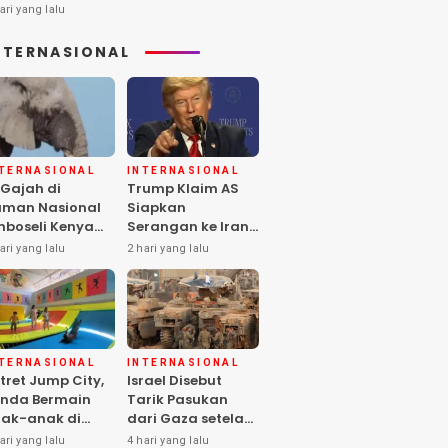
ari yang lalu
NTERNASIONAL
NTERNASIONAL
INTERNASIONAL
 Gajah di
Trump Klaim AS
man Nasional
Siapkan
boseli Kenya
Serangan ke Iran
ti, Diduga
Terbesar sejak
ari yang lalu
2 hari yang lalu
eracunan
Perang Dunia II
stisida
NTERNASIONAL
INTERNASIONAL
tret Jump City,
Israel Disebut
nda Bermain
Tarik Pasukan
ak-anak di
dari Gaza setelah
ngah Perang
Hamas Selesai
ari yang lalu
4 hari yang lalu