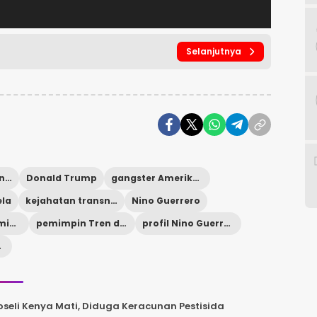
Selanjutnya
bos gangster Venezuela
Donald Trump
gangster Amerika Latin
ela
kejahatan transnasional
Nino Guerrero
organisasi kriminal Venezuela
pemimpin Tren de Aragua
profil Nino Guerrero
rbaru
seli Kenya Mati, Diduga Keracunan Pestisida