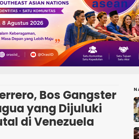
N
uerrero, Bos Gangster
agua yang Dijuluki
utal di Venezuela