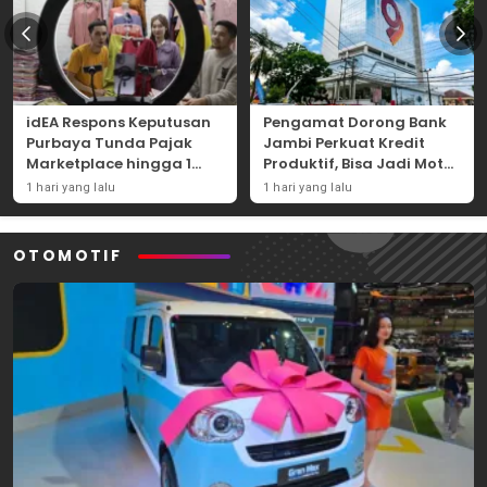
idEA Respons Keputusan
Pengamat Dorong Bank
Purbaya Tunda Pajak
Jambi Perkuat Kredit
Marketplace hingga 1
Produktif, Bisa Jadi Motor
November 2026
Ekonomi Daerah
1 hari yang lalu
1 hari yang lalu
OTOMOTIF