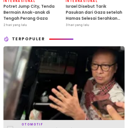
INTERNASIONAL
INTERNASIONAL
Potret Jump City, Tenda
Israel Disebut Tarik
Bermain Anak-anak di
Pasukan dari Gaza setelah
Tengah Perang Gaza
Hamas Selesai Serahkan
Senjata
2 hari yang lalu
3 hari yang lalu
TERPOPULER
OTOMOTIF