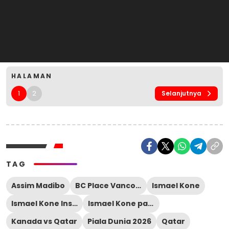
HALAMAN
1
2
Selanjutnya
TAG
Assim Madibo
BC Place Vancouver
Ismael Kone
Ismael Kone Instagram
Ismael Kone patah kaki
Kanada vs Qatar
Piala Dunia 2026
Qatar