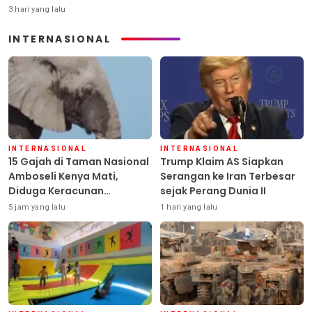
3 hari yang lalu
INTERNASIONAL
INTERNASIONAL
INTERNASIONAL
15 Gajah di Taman Nasional
Trump Klaim AS Siapkan
Amboseli Kenya Mati,
Serangan ke Iran Terbesar
Diduga Keracunan
sejak Perang Dunia II
Pestisida
5 jam yang lalu
1 hari yang lalu