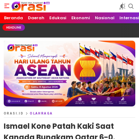
Beranda
Orasi.ID
Opini dan Aspirasi!
Daerah
Edukasi
Ekonomi
Nasional
Internas
HEADLINE
ORASI.ID
OLAHRAGA
Ismael Kone Patah Kaki Saat
Kanada Bungkam Qatar 6-0,