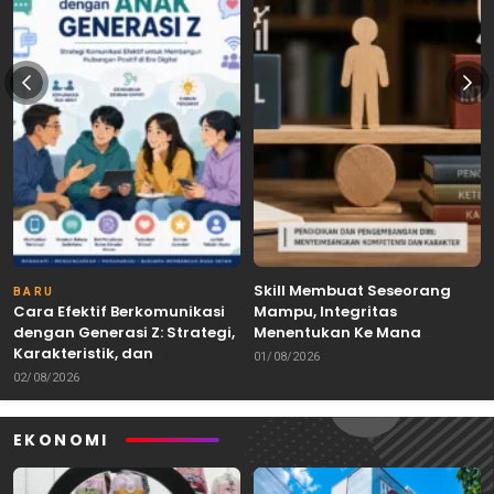
Skill Membuat Seseorang
BARU
Cara Efektif Berkomunikasi
Mampu, Integritas
dengan Generasi Z: Strategi,
Menentukan Ke Mana
Karakteristik, dan
Kemampuan Itu Dibawa
01/08/2026
Tantangannya
02/08/2026
EKONOMI