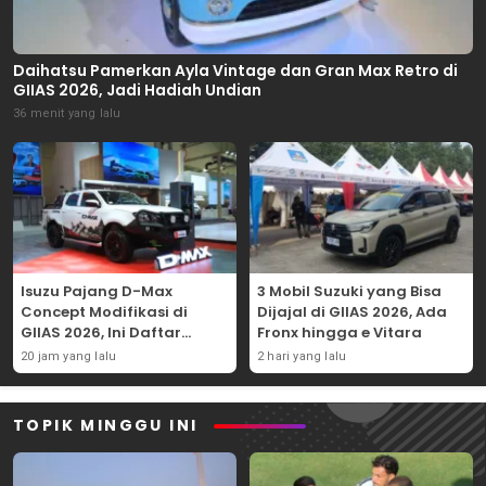
Daihatsu Pamerkan Ayla Vintage dan Gran Max Retro di
GIIAS 2026, Jadi Hadiah Undian
36 menit yang lalu
Isuzu Pajang D-Max
3 Mobil Suzuki yang Bisa
Concept Modifikasi di
Dijajal di GIIAS 2026, Ada
GIIAS 2026, Ini Daftar
Fronx hingga e Vitara
Ubahannya
20 jam yang lalu
2 hari yang lalu
TOPIK MINGGU INI