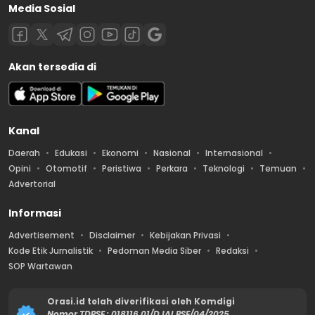
Media Sosial
Akan tersedia di
Kanal
Daerah
Edukasi
Ekonomi
Nasional
Internasional
Opini
Otomotif
Peristiwa
Perkara
Teknologi
Temuan
Advertorial
Informasi
Advertisement
Disclaimer
Kebijakan Privasi
Kode Etik Jurnalistik
Pedoman Media Siber
Redaksi
SOP Wartawan
Orasi.id telah diverifikasi oleh Komdigi
Nomor TDPSE : 018116.01/DJAI.PSE/04/2025