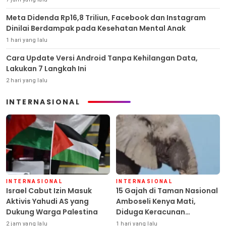
Meta Didenda Rp16,8 Triliun, Facebook dan Instagram
Dinilai Berdampak pada Kesehatan Mental Anak
1 hari yang lalu
Cara Update Versi Android Tanpa Kehilangan Data,
Lakukan 7 Langkah Ini
2 hari yang lalu
INTERNASIONAL
INTERNASIONAL
INTERNASIONAL
Israel Cabut Izin Masuk
15 Gajah di Taman Nasional
Aktivis Yahudi AS yang
Amboseli Kenya Mati,
Dukung Warga Palestina
Diduga Keracunan
Pestisida
2 jam yang lalu
1 hari yang lalu