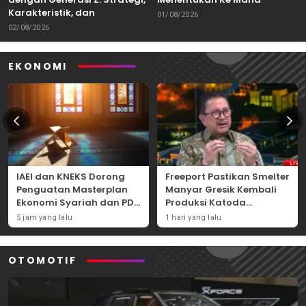
Karakteristik, dan
Kemampuan Itu Dibawa
01/08/2026
Tantangannya
02/08/2026
EKONOMI
IAEI dan KNEKS Dorong
Freeport Pastikan Smelter
Penguatan Masterplan
Manyar Gresik Kembali
Ekonomi Syariah dan PDB
Produksi Katoda
Syariah Indonesia
Tembaga Mulai
5 jam yang lalu
1 hari yang lalu
September 2026
OTOMOTIF