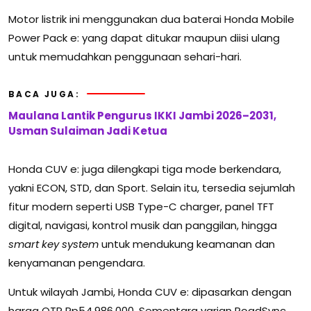
Motor listrik ini menggunakan dua baterai Honda Mobile
Power Pack e: yang dapat ditukar maupun diisi ulang
untuk memudahkan penggunaan sehari-hari.
BACA JUGA:
Maulana Lantik Pengurus IKKI Jambi 2026–2031,
Usman Sulaiman Jadi Ketua
Honda CUV e: juga dilengkapi tiga mode berkendara,
yakni ECON, STD, dan Sport. Selain itu, tersedia sejumlah
fitur modern seperti USB Type-C charger, panel TFT
digital, navigasi, kontrol musik dan panggilan, hingga
smart key system
untuk mendukung keamanan dan
kenyamanan pengendara.
Untuk wilayah Jambi, Honda CUV e: dipasarkan dengan
harga OTR Rp54.986.000. Sementara varian RoadSync