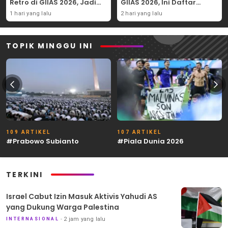
Retro di GIIAS 2026, Jadi
GIIAS 2026, Ini Daftar
Hadiah Undian
Ubahannya
1 hari yang lalu
2 hari yang lalu
TOPIK MINGGU INI
109 ARTIKEL
107 ARTIKEL
#Prabowo Subianto
#Piala Dunia 2026
TERKINI
Israel Cabut Izin Masuk Aktivis Yahudi AS
yang Dukung Warga Palestina
2 jam yang lalu
INTERNASIONAL