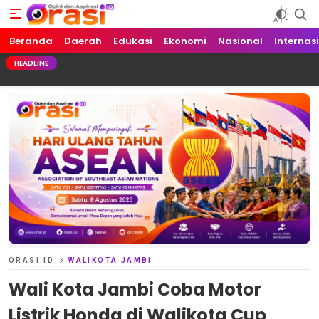
Beranda
Orasi.ID
Opini dan Aspirasi!
Daerah
Edukasi
Ekonomi
Nasional
Internas
HEADLINE
ORASI.ID
WALIKOTA JAMBI
Wali Kota Jambi Coba Motor
Listrik Honda di Walikota Cup