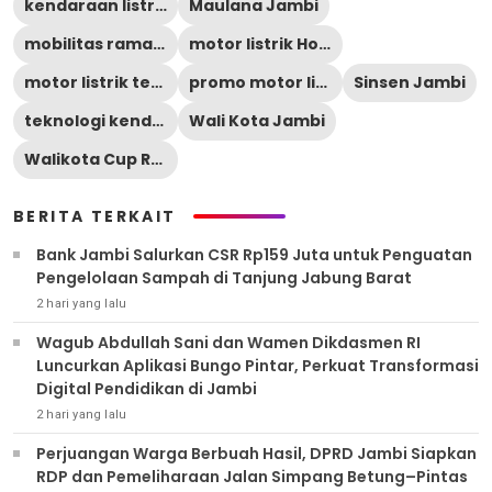
kendaraan listrik Jambi
Maulana Jambi
mobilitas ramah lingkungan
motor listrik Honda
motor listrik terbaru
promo motor listrik Honda
Sinsen Jambi
teknologi kendaraan listrik
Wali Kota Jambi
Walikota Cup Race 2026
BERITA TERKAIT
Bank Jambi Salurkan CSR Rp159 Juta untuk Penguatan
Pengelolaan Sampah di Tanjung Jabung Barat
2 hari yang lalu
Wagub Abdullah Sani dan Wamen Dikdasmen RI
Luncurkan Aplikasi Bungo Pintar, Perkuat Transformasi
Digital Pendidikan di Jambi
2 hari yang lalu
Perjuangan Warga Berbuah Hasil, DPRD Jambi Siapkan
RDP dan Pemeliharaan Jalan Simpang Betung–Pintas