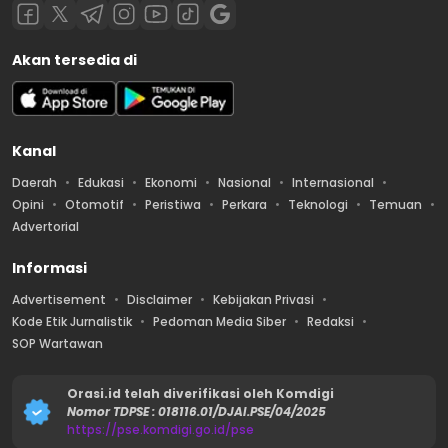
Akan tersedia di
Kanal
Daerah
Edukasi
Ekonomi
Nasional
Internasional
Opini
Otomotif
Peristiwa
Perkara
Teknologi
Temuan
Advertorial
Informasi
Advertisement
Disclaimer
Kebijakan Privasi
Kode Etik Jurnalistik
Pedoman Media Siber
Redaksi
SOP Wartawan
Orasi.id telah diverifikasi oleh Komdigi
Nomor TDPSE : 018116.01/DJAI.PSE/04/2025
https://pse.komdigi.go.id/pse