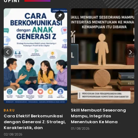
OPINI
Skill Membuat Seseorang
BARU
Cara Efektif Berkomunikasi
Mampu, Integritas
dengan Generasi Z: Strategi,
Menentukan Ke Mana
Karakteristik, dan
Kemampuan Itu Dibawa
01/08/2026
Tantangannya
02/08/2026