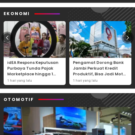
EKONOMI
idEA Respons Keputusan
Pengamat Dorong Bank
Purbaya Tunda Pajak
Jambi Perkuat Kredit
Marketplace hingga 1
Produktif, Bisa Jadi Motor
November 2026
Ekonomi Daerah
1 hari yang lalu
1 hari yang lalu
OTOMOTIF