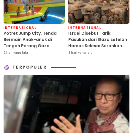
INTERNASIONAL
INTERNASIONAL
Potret Jump City, Tenda
Israel Disebut Tarik
Bermain Anak-anak di
Pasukan dari Gaza setelah
Tengah Perang Gaza
Hamas Selesai Serahkan
Senjata
2 hari yang lalu
3 hari yang lalu
TERPOPULER