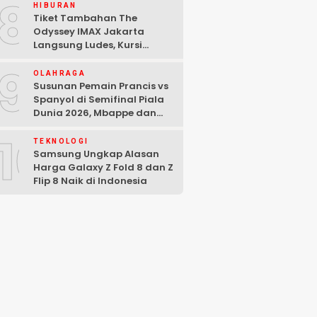
8
HIBURAN
Tiket Tambahan The
Odyssey IMAX Jakarta
Langsung Ludes, Kursi
Tersisa di Baris Depan
9
OLAHRAGA
Susunan Pemain Prancis vs
Spanyol di Semifinal Piala
Dunia 2026, Mbappe dan
Yamal Starter
10
TEKNOLOGI
Samsung Ungkap Alasan
Harga Galaxy Z Fold 8 dan Z
Flip 8 Naik di Indonesia