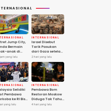
NTERNASIONAL
NTERNASIONAL
INTERNASIONAL
tret Jump City,
Israel Disebut
nda Bermain
Tarik Pasukan
ak-anak di
dari Gaza setelah
ngah Perang
Hamas Selesai
jam yang lalu
2 hari yang lalu
aza
Serahkan Senjata
NTERNASIONAL
INTERNASIONAL
laysia Selidiki
Pembawa Bom
lot Pembawa
Restoran Moskow
rkoba ke RI Bisa
Diduga Tak Tahu
los Pemeriksaan
Isi Paket, 2 Orang
ari yang lalu
4 hari yang lalu
IA
Tewas