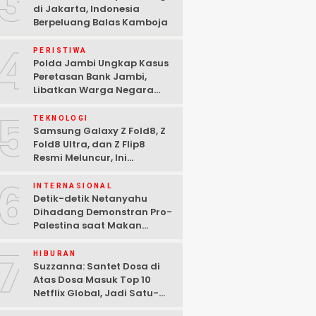
3
di Jakarta, Indonesia
Berpeluang Balas Kamboja
4
PERISTIWA
Polda Jambi Ungkap Kasus
Peretasan Bank Jambi,
Libatkan Warga Negara
Bulgaria dan Tiga
5
Tersangka Ditangkap
TEKNOLOGI
Samsung Galaxy Z Fold8, Z
Fold8 Ultra, dan Z Flip8
Resmi Meluncur, Ini
Spesifikasi Lengkapnya
6
INTERNASIONAL
Detik-detik Netanyahu
Dihadang Demonstran Pro-
Palestina saat Makan
Malam di Washington DC
7
HIBURAN
Suzzanna: Santet Dosa di
Atas Dosa Masuk Top 10
Netflix Global, Jadi Satu-
satunya Film Indonesia