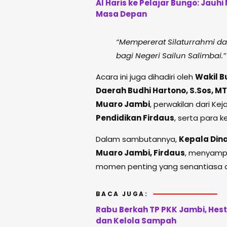
Al Haris ke Pelajar Bungo: Jauh
Masa Depan
“Mempererat Silaturrahmi da
bagi Negeri Sailun Salimbai.”
Acara ini juga dihadiri oleh
Wakil B
Daerah Budhi Hartono, S.Sos, MT
Muaro Jambi
, perwakilan dari Ke
Pendidikan Firdaus
, serta para k
Dalam sambutannya,
Kepala Din
Muaro Jambi, Firdaus
, menyampa
momen penting yang senantiasa di
BACA JUGA:
Rabu Berkah TP PKK Jambi, Hes
dan Kelola Sampah