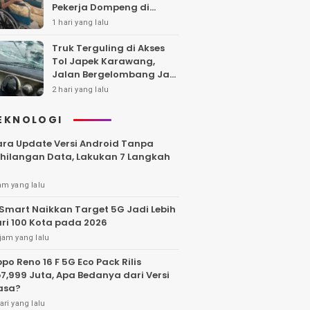
Pekerja Dompeng di
Batanghari Jalan 7 Bulan,
1 hari yang lalu
Keluarga Minta
Kepastian Hukum
Truk Terguling di Akses
Tol Japek Karawang,
Jalan Bergelombang Jadi
Sorotan
2 hari yang lalu
EKNOLOGI
ra Update Versi Android Tanpa
hilangan Data, Lakukan 7 Langkah
am yang lalu
Smart Naikkan Target 5G Jadi Lebih
ri 100 Kota pada 2026
jam yang lalu
po Reno 16 F 5G Eco Pack Rilis
7,999 Juta, Apa Bedanya dari Versi
asa?
ari yang lalu