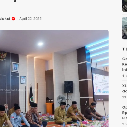
daksi
April 22, 2025
T
Ca
Ke
Ini
4 j
XL
da
23 
Op
Rp
Bi
2 h