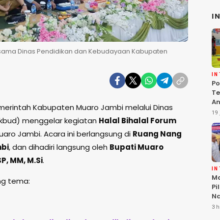
I
ersama Dinas Pendidikan dan Kebudayaan Kabupaten
I
Po
Te
An
erintah Kabupaten Muaro Jambi melalui Dinas
Te
19 
ikbud) menggelar kegiatan
Halal Bihalal Forum
G
ro Jambi. Acara ini berlangsung di
Ruang Nang
mbi
, dan dihadiri langsung oleh
Bupati Muaro
P, MM, M.Si
.
I
Ma
ung tema:
Pi
Na
Lo
3 h
KL