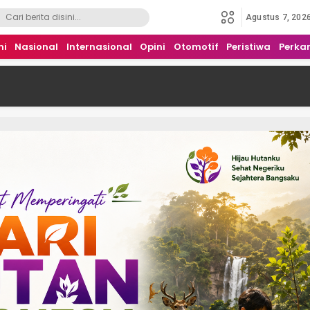
Agustus 7, 202
mi
Nasional
Internasional
Opini
Otomotif
Peristiwa
Perka