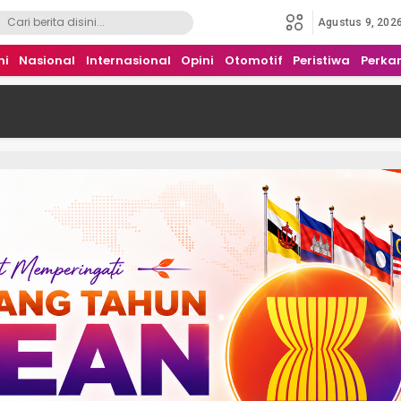
Agustus 9, 202
mi
Nasional
Internasional
Opini
Otomotif
Peristiwa
Perka