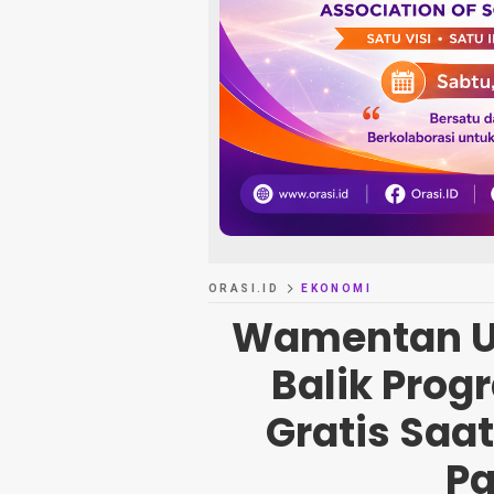
ORASI.ID
EKONOMI
Wamentan Un
Balik Prog
Gratis Saa
P