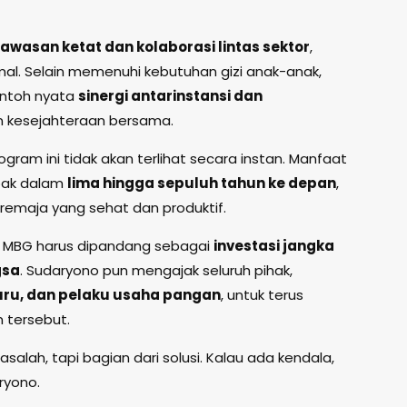
awasan ketat dan kolaborasi lintas sektor
,
al. Selain memenuhi kebutuhan gizi anak-anak,
ontoh nyata
sinergi antarinstansi dan
 kesejahteraan bersama.
gram ini tidak akan terlihat secara instan. Manfaat
mpak dalam
lima hingga sepuluh tahun ke depan
,
remaja yang sehat dan produktif.
am MBG harus dipandang sebagai
investasi jangka
gsa
. Sudaryono pun mengajak seluruh pihak,
uru, dan pelaku usaha pangan
, untuk terus
 tersebut.
masalah, tapi bagian dari solusi. Kalau ada kendala,
ryono.