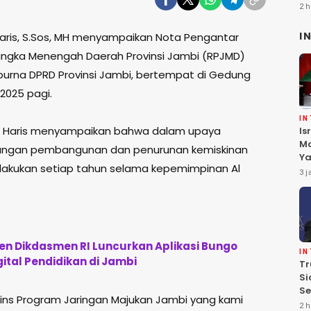
2 h
I
 Haris, S.Sos, MH menyampaikan Nota Pengantar
gka Menengah Daerah Provinsi Jambi (RPJMD)
purna DPRD Provinsi Jambi, bertempat di Gedung
 2025 pagi.
I
Al Haris menyampaikan bahwa dalam upaya
Is
Ma
angan pembangunan dan penurunan kemiskinan
Ya
lakukan setiap tahun selama kepemimpinan Al
D
3 j
Pa
n Dikdasmen RI Luncurkan Aplikasi Bungo
I
gital Pendidikan di Jambi
Tr
Si
Se
ins Program Jaringan Majukan Jambi yang kami
Te
2 h