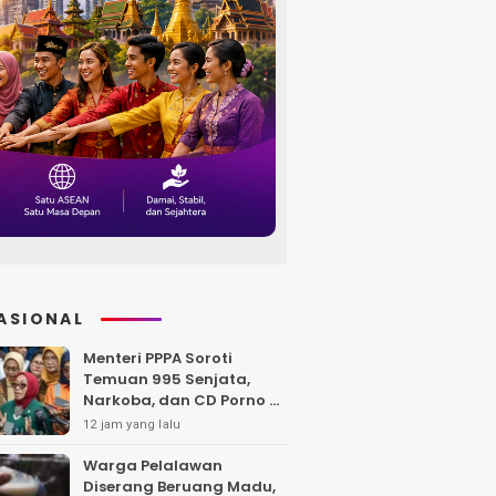
ASIONAL
Menteri PPPA Soroti
Temuan 995 Senjata,
Narkoba, dan CD Porno di
Sekolah Jaksel
12 jam yang lalu
Warga Pelalawan
Diserang Beruang Madu,