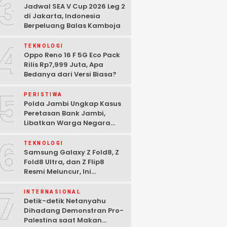
3
Jadwal SEA V Cup 2026 Leg 2
di Jakarta, Indonesia
Berpeluang Balas Kamboja
4
TEKNOLOGI
Oppo Reno 16 F 5G Eco Pack
Rilis Rp7,999 Juta, Apa
Bedanya dari Versi Biasa?
5
PERISTIWA
Polda Jambi Ungkap Kasus
Peretasan Bank Jambi,
Libatkan Warga Negara
Bulgaria dan Tiga
6
Tersangka Ditangkap
TEKNOLOGI
Samsung Galaxy Z Fold8, Z
Fold8 Ultra, dan Z Flip8
Resmi Meluncur, Ini
Spesifikasi Lengkapnya
7
INTERNASIONAL
Detik-detik Netanyahu
Dihadang Demonstran Pro-
Palestina saat Makan