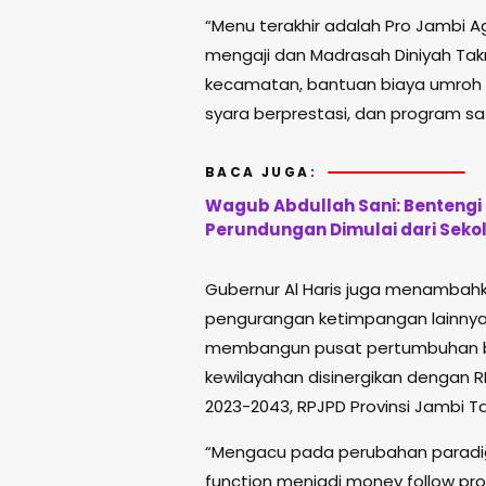
“Menu terakhir adalah Pro Jambi A
mengaji dan Madrasah Diniyah Takm
kecamatan, bantuan biaya umroh g
syara berprestasi, dan program sa
BACA JUGA:
Wagub Abdullah Sani: Bentengi 
Perundungan Dimulai dari Seko
Gubernur Al Haris juga menambahk
pengurangan ketimpangan lainnya
membangun pusat pertumbuhan baru
kewilayahan disinergikan dengan 
2023-2043, RPJPD Provinsi Jambi Ta
“Mengacu pada perubahan paradi
function menjadi money follow pr