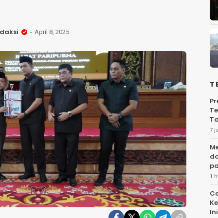
daksi
April 8, 2025
T
Pr
Te
Ta
7 j
Me
da
pa
1 h
Ca
Ke
Ini