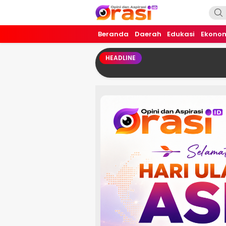
Orasi.ID
Opini dan Aspirasi!
Beranda
Daerah
Edukasi
Ekono
HEADLINE