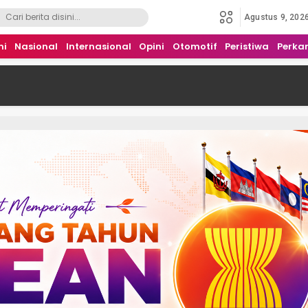
Agustus 9, 202
mi
Nasional
Internasional
Opini
Otomotif
Peristiwa
Perka