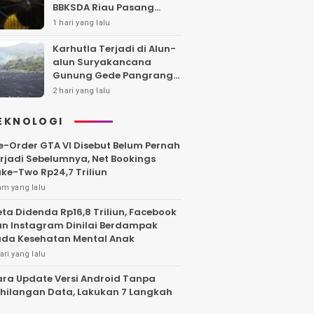
BBKSDA Riau Pasang
Kandang Jebak di Lokasi
1 hari yang lalu
Kejadian
Karhutla Terjadi di Alun-
alun Suryakancana
Gunung Gede Pangrango,
Api Berhasil Dipadamka
2 hari yang lalu
EKNOLOGI
e-Order GTA VI Disebut Belum Pernah
rjadi Sebelumnya, Net Bookings
ke-Two Rp24,7 Triliun
am yang lalu
ta Didenda Rp16,8 Triliun, Facebook
n Instagram Dinilai Berdampak
da Kesehatan Mental Anak
ari yang lalu
ra Update Versi Android Tanpa
hilangan Data, Lakukan 7 Langkah