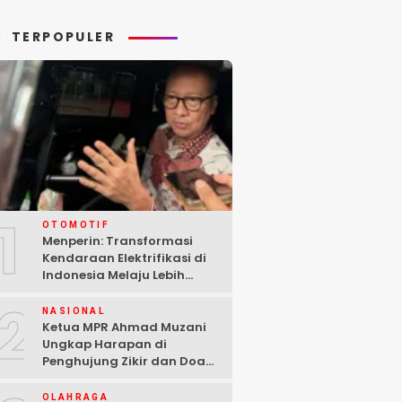
rang Dunia II
Gaza
TERPOPULER
1
OTOMOTIF
Menperin: Transformasi
Kendaraan Elektrifikasi di
Indonesia Melaju Lebih
Cepat dari Perkiraan
2
NASIONAL
Ketua MPR Ahmad Muzani
Ungkap Harapan di
Penghujung Zikir dan Doa
Kebangsaan
OLAHRAGA