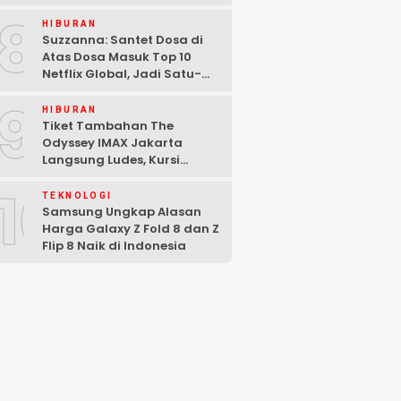
Malam di Washington DC
8
HIBURAN
Suzzanna: Santet Dosa di
Atas Dosa Masuk Top 10
Netflix Global, Jadi Satu-
satunya Film Indonesia
9
HIBURAN
Tiket Tambahan The
Odyssey IMAX Jakarta
Langsung Ludes, Kursi
Tersisa di Baris Depan
10
TEKNOLOGI
Samsung Ungkap Alasan
Harga Galaxy Z Fold 8 dan Z
Flip 8 Naik di Indonesia