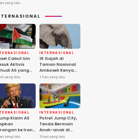
ari yang lalu
NTERNASIONAL
NTERNASIONAL
INTERNASIONAL
rael Cabut Izin
15 Gajah di
suk Aktivis
Taman Nasional
hudi AS yang
Amboseli Kenya
ukung Warga
Mati, Diduga
am yang lalu
1 hari yang lalu
lestina
Keracunan
Pestisida
NTERNASIONAL
INTERNASIONAL
ump Klaim AS
Potret Jump City,
apkan
Tenda Bermain
rangan ke Iran
Anak-anak di
rbesar sejak
Tengah Perang
ari yang lalu
3 hari yang lalu