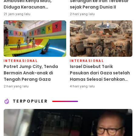
Amboseli Kenya Mati,
Serangan ke Iran Terbesar
Diduga Keracunan
sejak Perang Dunia II
Pestisida
21 jam yang lalu
2 hari yang lalu
INTERNASIONAL
INTERNASIONAL
Potret Jump City, Tenda
Israel Disebut Tarik
Bermain Anak-anak di
Pasukan dari Gaza setelah
Tengah Perang Gaza
Hamas Selesai Serahkan
Senjata
2 hari yang lalu
4 hari yang lalu
TERPOPULER