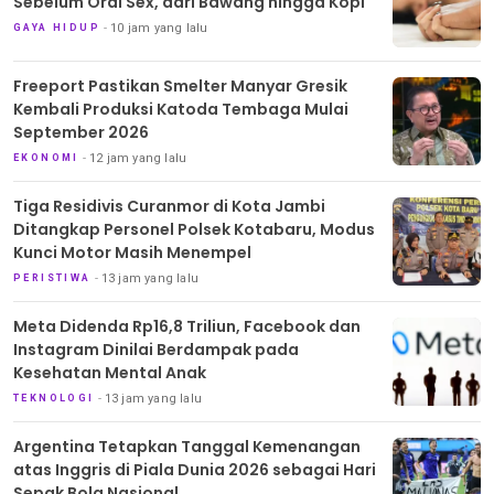
Sebelum Oral Sex, dari Bawang hingga Kopi
10 jam yang lalu
GAYA HIDUP
Freeport Pastikan Smelter Manyar Gresik
Kembali Produksi Katoda Tembaga Mulai
September 2026
12 jam yang lalu
EKONOMI
Tiga Residivis Curanmor di Kota Jambi
Ditangkap Personel Polsek Kotabaru, Modus
Kunci Motor Masih Menempel
13 jam yang lalu
PERISTIWA
Meta Didenda Rp16,8 Triliun, Facebook dan
Instagram Dinilai Berdampak pada
Kesehatan Mental Anak
13 jam yang lalu
TEKNOLOGI
Argentina Tetapkan Tanggal Kemenangan
atas Inggris di Piala Dunia 2026 sebagai Hari
Sepak Bola Nasional