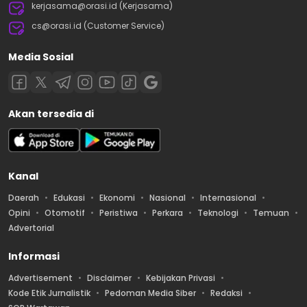
kerjasama@orasi.id (Kerjasama)
cs@orasi.id (Customer Service)
Media Sosial
Akan tersedia di
Kanal
Daerah
Edukasi
Ekonomi
Nasional
Internasional
Opini
Otomotif
Peristiwa
Perkara
Teknologi
Temuan
Advertorial
Informasi
Advertisement
Disclaimer
Kebijakan Privasi
Kode Etik Jurnalistik
Pedoman Media Siber
Redaksi