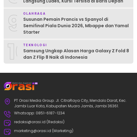
Langsung Ludes, Kursi Tersisa di Baris Depan
9
OLAHRAGA
Susunan Pemain Prancis vs Spanyol di
Semifinal Piala Dunia 2026, Mbappe dan Yamal
Starter
10
TEKNOLOGI
Samsung Ungkap Alasan Harga Galaxy Z Fold 8
dan Z Flip 8 Naik di Indonesia
PT Orasi Media Group. Jl. CitraRaya City, Mendalo Darat, Kec.
Jambi Luar Kota, Kabupaten Muaro Jambi, Jambi 36361.
Whatsapp: 0851-6187-1234
redaksi@orasi.id (Redaksi)
marketing@orasi.id (Marketing)