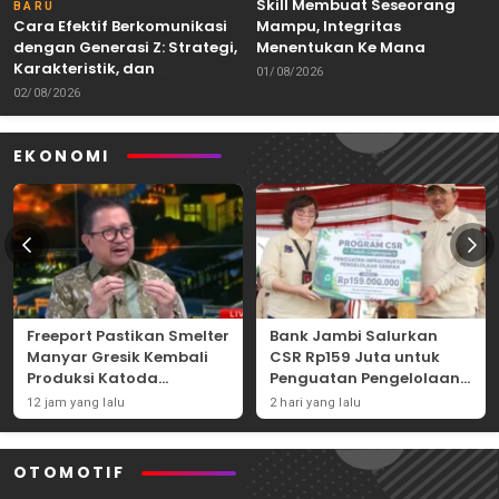
Skill Membuat Seseorang
BARU
Cara Efektif Berkomunikasi
Mampu, Integritas
dengan Generasi Z: Strategi,
Menentukan Ke Mana
Karakteristik, dan
Kemampuan Itu Dibawa
01/08/2026
Tantangannya
02/08/2026
EKONOMI
Freeport Pastikan Smelter
Bank Jambi Salurkan
Manyar Gresik Kembali
CSR Rp159 Juta untuk
Produksi Katoda
Penguatan Pengelolaan
Tembaga Mulai
Sampah di Tanjung
12 jam yang lalu
2 hari yang lalu
September 2026
Jabung Barat
OTOMOTIF