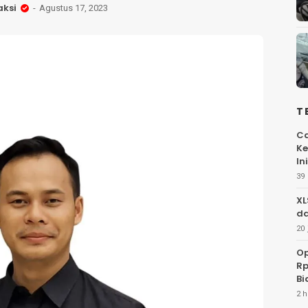
ksi
Agustus 17, 2023
T
Ca
Ke
Ini
39 
XL
da
20 
Op
Rp
Bi
2 h