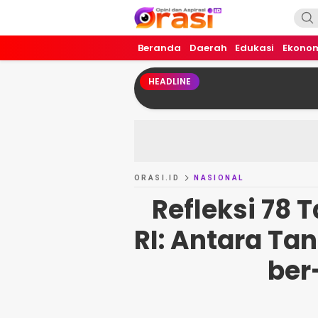
Orasi.ID
Opini dan Aspirasi!
Beranda
Daerah
Edukasi
Ekono
HEADLINE
ORASI.ID
NASIONAL
Refleksi 78
RI: Antara T
ber