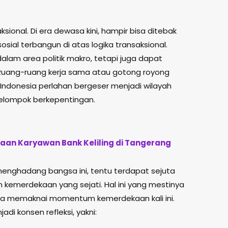
ksional. Di era dewasa kini, hampir bisa ditebak
osial terbangun di atas logika transaksional.
alam area politik makro, tetapi juga dapat
 Ruang-ruang kerja sama atau gotong royong
ndonesia perlahan bergeser menjadi wilayah
kelompok berkepentingan.
ayaan Karyawan Bank Keliling di Tangerang
menghadang bangsa ini, tentu terdapat sejuta
emerdekaan yang sejati. Hal ini yang mestinya
guna memaknai momentum kemerdekaan kali ini.
adi konsen refleksi, yakni: