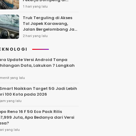
Batanghari Jalan 7 Bulan,
1 hari yang lalu
Keluarga Minta
Kepastian Hukum
Truk Terguling di Akses
Tol Japek Karawang,
Jalan Bergelombang Jadi
Sorotan
2 hari yang lalu
EKNOLOGI
ra Update Versi Android Tanpa
hilangan Data, Lakukan 7 Langkah
menit yang lalu
Smart Naikkan Target 5G Jadi Lebih
ri 100 Kota pada 2026
jam yang lalu
po Reno 16 F 5G Eco Pack Rilis
7,999 Juta, Apa Bedanya dari Versi
asa?
ari yang lalu