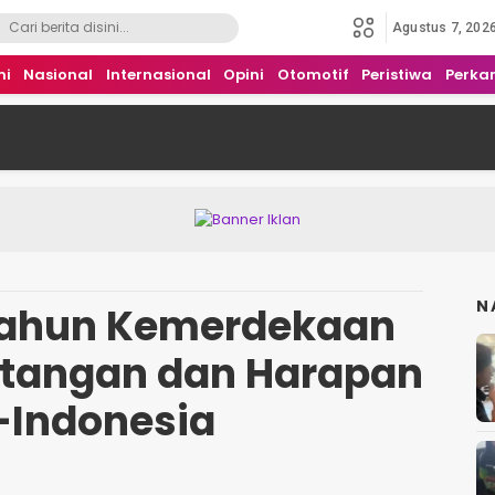
Agustus 7, 202
mi
Nasional
Internasional
Opini
Otomotif
Peristiwa
Perka
N
 Tahun Kemerdekaan
antangan dan Harapan
-Indonesia