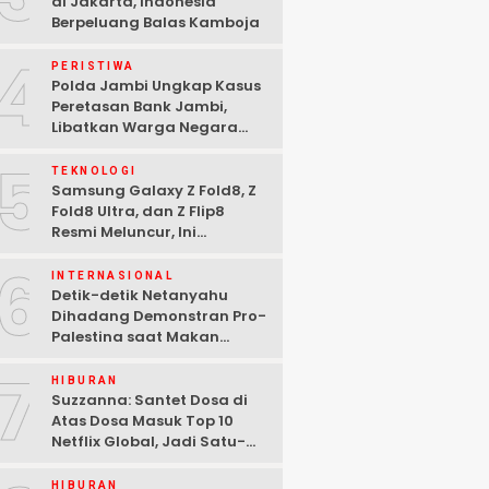
di Jakarta, Indonesia
Berpeluang Balas Kamboja
4
PERISTIWA
Polda Jambi Ungkap Kasus
Peretasan Bank Jambi,
Libatkan Warga Negara
Bulgaria dan Tiga
5
Tersangka Ditangkap
TEKNOLOGI
Samsung Galaxy Z Fold8, Z
Fold8 Ultra, dan Z Flip8
Resmi Meluncur, Ini
Spesifikasi Lengkapnya
6
INTERNASIONAL
Detik-detik Netanyahu
Dihadang Demonstran Pro-
Palestina saat Makan
Malam di Washington DC
7
HIBURAN
Suzzanna: Santet Dosa di
Atas Dosa Masuk Top 10
Netflix Global, Jadi Satu-
satunya Film Indonesia
HIBURAN