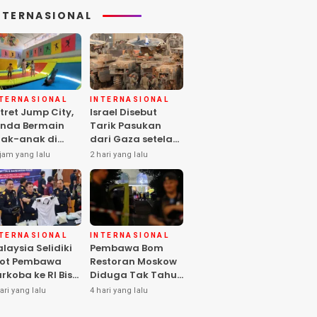
NTERNASIONAL
NTERNASIONAL
INTERNASIONAL
tret Jump City,
Israel Disebut
nda Bermain
Tarik Pasukan
ak-anak di
dari Gaza setelah
ngah Perang
Hamas Selesai
jam yang lalu
2 hari yang lalu
aza
Serahkan Senjata
NTERNASIONAL
INTERNASIONAL
laysia Selidiki
Pembawa Bom
lot Pembawa
Restoran Moskow
rkoba ke RI Bisa
Diduga Tak Tahu
los Pemeriksaan
Isi Paket, 2 Orang
ari yang lalu
4 hari yang lalu
IA
Tewas