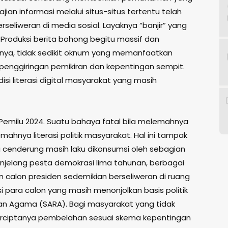
jian informasi melalui situs-situs tertentu telah
seliweran di media sosial. Layaknya “banjir” yang
Produksi berita bohong begitu massif dan
inya, tidak sedikit oknum yang memanfaatkan
uk penggiringan pemikiran dan kepentingan sempit.
isi literasi digital masyarakat yang masih
g Pemilu 2024. Suatu bahaya fatal bila melemahnya
emahnya literasi politik masyarakat. Hal ini tampak
ng cenderung masih laku dikonsumsi oleh sebagian
enjelang pesta demokrasi lima tahunan, berbagai
an calon presiden sedemikian berseliweran di ruang
si para calon yang masih menonjolkan basis politik
dan Agama (SARA). Bagi masyarakat yang tidak
 terciptanya pembelahan sesuai skema kepentingan