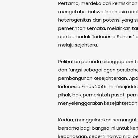
Pertama, merdeka dari kemiskina
mengetahui bahwa Indonesia ada
heterogenitas dan potensi yang s
pemerintah semata, melainkan tan
dan bertindak “Indonesia Sentris
melaju sejahtera.
Pelibatan pemuda dianggap pentin
dan fungsi sebagai agen perubaha
pembangunan kesejahteraan. Apal
Indonesia Emas 2045. Ini menjad
pihak, baik pemerintah pusat, pem
menyelenggarakan kesejahteraan 
Kedua, menggelorakan semangat m
bersama bagi bangsa ini untuk ke
kebangsaan, seperti halnya nilai 