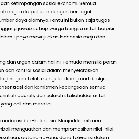
n dan ketimpangan sosial ekonomi. Semua
lah negara kepulauan dengan berbagai
umber daya alamnya.Tentu ini bukan saja tugas
ggung jawab setiap warga bangsa untuk berpikir
” dalam upaya mewujudkan Indonesia maju dan
g dan urgen dalam hal ini. Pemuda memiliki peran
n dan kontrol sosial dalam menyelaraskan
agi negara telah mengeluarkan grand design
i konsentrasi dan komitmen kebangsaan semua
erintah daerah, dan seluruh stakeholder untuk
yang adil dan merata.
oderasi ber-Indonesia. Menjadi komitmen
mbali menguatkan dan mempromosikan nilai-nilai
persatuan, gotong-royong, dana toleransi dalam