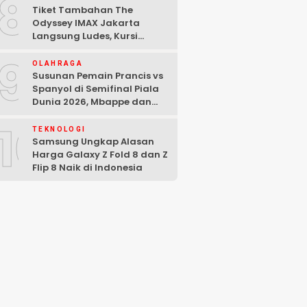
8
Tiket Tambahan The
Odyssey IMAX Jakarta
Langsung Ludes, Kursi
Tersisa di Baris Depan
9
OLAHRAGA
Susunan Pemain Prancis vs
Spanyol di Semifinal Piala
Dunia 2026, Mbappe dan
Yamal Starter
10
TEKNOLOGI
Samsung Ungkap Alasan
Harga Galaxy Z Fold 8 dan Z
Flip 8 Naik di Indonesia