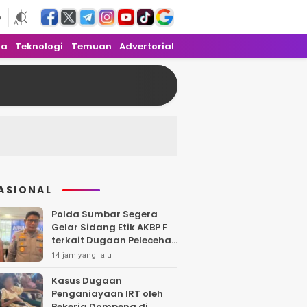
6
ra
Teknologi
Temuan
Advertorial
ASIONAL
Polda Sumbar Segera
Gelar Sidang Etik AKBP F
terkait Dugaan Pelecehan
Polwan
14 jam yang lalu
Kasus Dugaan
Penganiayaan IRT oleh
Pekerja Dompeng di