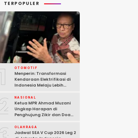
TERPOPULER
1
OTOMOTIF
Menperin: Transformasi
Kendaraan Elektrifikasi di
Indonesia Melaju Lebih
Cepat dari Perkiraan
2
NASIONAL
Ketua MPR Ahmad Muzani
Ungkap Harapan di
Penghujung Zikir dan Doa
Kebangsaan
3
OLAHRAGA
Jadwal SEA V Cup 2026 Leg 2