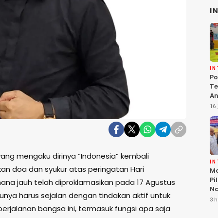
I
I
Po
Te
An
Te
16 
G
g yang mengaku dirinya “Indonesia” kembali
I
kan doa dan syukur atas peringatan Hari
Ma
Pi
na jauh telah diproklamasikan pada 17 Agustus
Na
tunya harus sejalan dengan tindakan aktif untuk
Lo
3 h
KL
perjalanan bangsa ini, termasuk fungsi apa saja