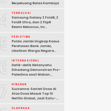
Berpeluang Balas Kamboja
4
TEKNOLOGI
Samsung Galaxy Z Fold8, Z
Fold8 Ultra, dan Z Flip8
Resmi Meluncur, Ini
Spesifikasi Lengkapnya
5
PERISTIWA
Polda Jambi Ungkap Kasus
Peretasan Bank Jambi,
Libatkan Warga Negara
Bulgaria dan Tiga
6
Tersangka Ditangkap
INTERNASIONAL
Detik-detik Netanyahu
Dihadang Demonstran Pro-
Palestina saat Makan
Malam di Washington DC
7
HIBURAN
Suzzanna: Santet Dosa di
Atas Dosa Masuk Top 10
Netflix Global, Jadi Satu-
satunya Film Indonesia
OLAHRAGA