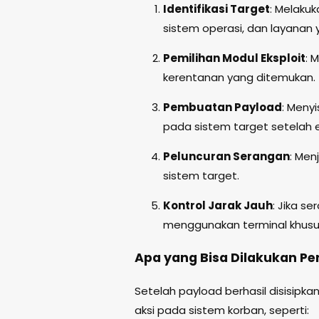
Identifikasi Target
: Melaku
sistem operasi, dan layanan 
Pemilihan Modul Eksploit
: 
kerentanan yang ditemukan.
Pembuatan Payload
: Meny
pada sistem target setelah ek
Peluncuran Serangan
: Men
sistem target.
Kontrol Jarak Jauh
: Jika s
menggunakan terminal khus
Apa yang Bisa Dilakukan Pe
Setelah payload berhasil disisipk
aksi pada sistem korban, seperti: