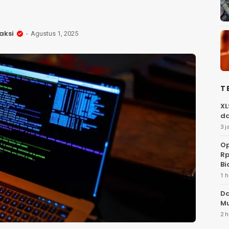
aksi
Agustus 1, 2025
T
XL
da
3 j
Op
Rp
Bi
1 h
Da
Mu
2 h