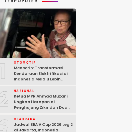
TERPOPULER
1
OTOMOTIF
Menperin: Transformasi
Kendaraan Elektrifikasi di
Indonesia Melaju Lebih
Cepat dari Perkiraan
2
NASIONAL
Ketua MPR Ahmad Muzani
Ungkap Harapan di
Penghujung Zikir dan Doa
Kebangsaan
3
OLAHRAGA
Jadwal SEA V Cup 2026 Leg 2
di Jakarta, Indonesia