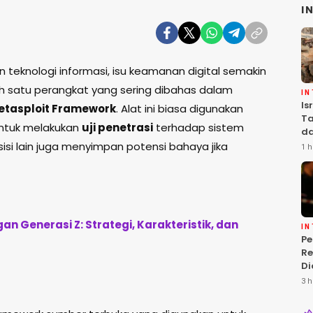
I
teknologi informasi, isu keamanan digital semakin
h satu perangkat yang sering dibahas dalam
I
Is
etasploit Framework
. Alat ini biasa digunakan
Ta
untuk melakukan
uji penetrasi
terhadap sistem
da
Ha
isi lain juga menyimpan potensi bahaya jika
1 h
Se
an Generasi Z: Strategi, Karakteristik, dan
I
P
Re
Di
Is
3 h
T