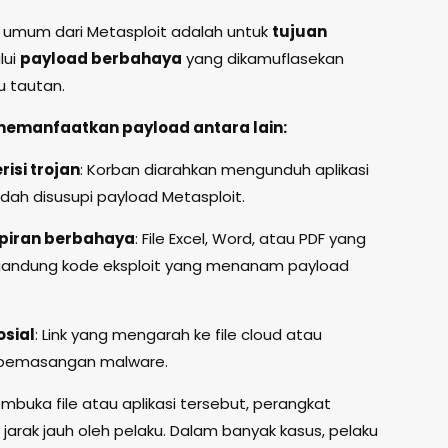
 umum dari Metasploit adalah untuk
tujuan
lui
payload berbahaya
yang dikamuflasekan
u tautan.
emanfaatkan payload antara lain:
risi trojan
: Korban diarahkan mengunduh aplikasi
dah disusupi payload Metasploit.
mpiran berbahaya
: File Excel, Word, atau PDF yang
engandung kode eksploit yang menanam payload
osial
: Link yang mengarah ke file cloud atau
 pemasangan malware.
buka file atau aplikasi tersebut, perangkat
jarak jauh oleh pelaku. Dalam banyak kasus, pelaku