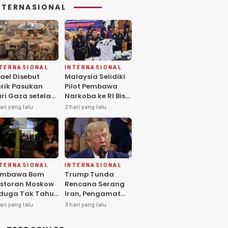
NTERNASIONAL
NTERNASIONAL
INTERNASIONAL
rael Disebut
Malaysia Selidiki
rik Pasukan
Pilot Pembawa
ri Gaza setelah
Narkoba ke RI Bisa
mas Selesai
Lolos Pemeriksaan
ari yang lalu
2 hari yang lalu
rahkan Senjata
KLIA
NTERNASIONAL
INTERNASIONAL
embawa Bom
Trump Tunda
storan Moskow
Rencana Serang
duga Tak Tahu
Iran, Pengamat
i Paket, 2 Orang
Soroti Risiko
ari yang lalu
3 hari yang lalu
ewas
Konflik Meluas