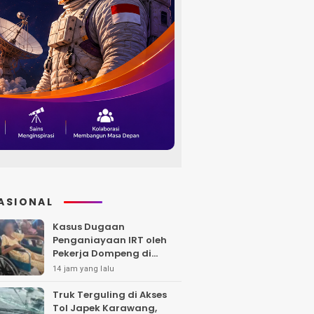
ASIONAL
Kasus Dugaan
Penganiayaan IRT oleh
Pekerja Dompeng di
Batanghari Jalan 7 Bulan,
14 jam yang lalu
Keluarga Minta
Kepastian Hukum
Truk Terguling di Akses
Tol Japek Karawang,