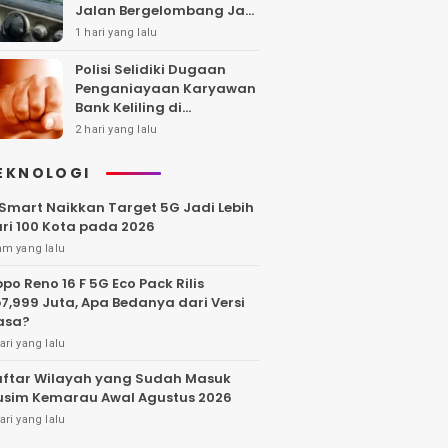
Jalan Bergelombang Jadi
Sorotan
1 hari yang lalu
Polisi Selidiki Dugaan
Penganiayaan Karyawan
Bank Keliling di
Tangerang
2 hari yang lalu
EKNOLOGI
Smart Naikkan Target 5G Jadi Lebih
ri 100 Kota pada 2026
am yang lalu
po Reno 16 F 5G Eco Pack Rilis
7,999 Juta, Apa Bedanya dari Versi
asa?
ari yang lalu
ftar Wilayah yang Sudah Masuk
sim Kemarau Awal Agustus 2026
ari yang lalu