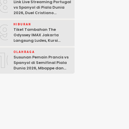
8
Link Live Streaming Portugal
vs Spanyol di Piala Dunia
2026, Duel Cristiano
Ronaldo dan Lamine Yamal
9
HIBURAN
Tiket Tambahan The
Odyssey IMAX Jakarta
Langsung Ludes, Kursi
Tersisa di Baris Depan
10
OLAHRAGA
Susunan Pemain Prancis vs
Spanyol di Semifinal Piala
Dunia 2026, Mbappe dan
Yamal Starter