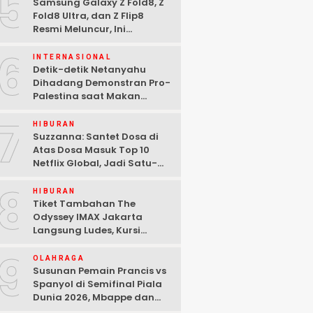
5
Samsung Galaxy Z Fold8, Z
Fold8 Ultra, dan Z Flip8
Resmi Meluncur, Ini
Spesifikasi Lengkapnya
6
INTERNASIONAL
Detik-detik Netanyahu
Dihadang Demonstran Pro-
Palestina saat Makan
Malam di Washington DC
7
HIBURAN
Suzzanna: Santet Dosa di
Atas Dosa Masuk Top 10
Netflix Global, Jadi Satu-
satunya Film Indonesia
8
HIBURAN
Tiket Tambahan The
Odyssey IMAX Jakarta
Langsung Ludes, Kursi
Tersisa di Baris Depan
9
OLAHRAGA
Susunan Pemain Prancis vs
Spanyol di Semifinal Piala
Dunia 2026, Mbappe dan
Yamal Starter