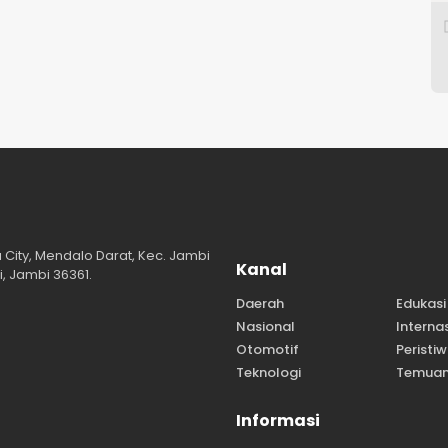
a City, Mendalo Darat, Kec. Jambi
Kanal
, Jambi 36361.
Daerah
Edukasi
Nasional
Interna
Otomotif
Peristi
Teknologi
Temua
Informasi