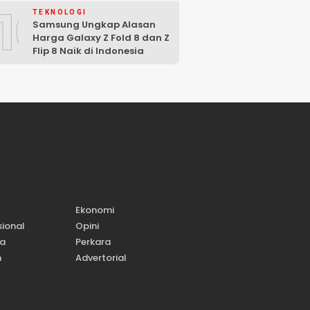
10
TEKNOLOGI
Samsung Ungkap Alasan
Harga Galaxy Z Fold 8 dan Z
Flip 8 Naik di Indonesia
Ekonomi
sional
Opini
wa
Perkara
n
Advertorial