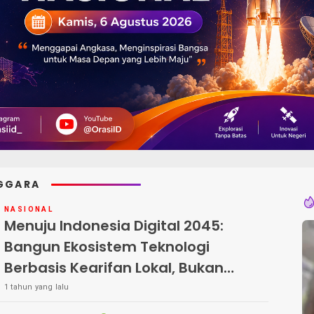
NGGARA
NASIONAL
Menuju Indonesia Digital 2045:
Bangun Ekosistem Teknologi
Berbasis Kearifan Lokal, Bukan
Sekadar Tiru Silicon Valley
1 tahun yang lalu