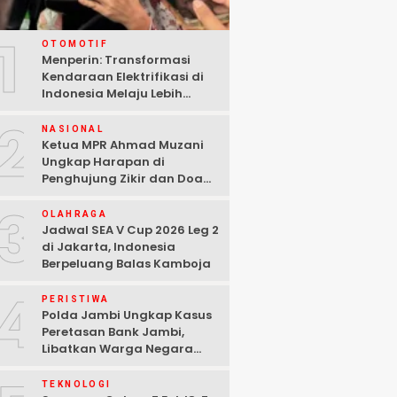
1
OTOMOTIF
Menperin: Transformasi
Kendaraan Elektrifikasi di
Indonesia Melaju Lebih
Cepat dari Perkiraan
2
NASIONAL
Ketua MPR Ahmad Muzani
Ungkap Harapan di
Penghujung Zikir dan Doa
Kebangsaan
3
OLAHRAGA
Jadwal SEA V Cup 2026 Leg 2
di Jakarta, Indonesia
Berpeluang Balas Kamboja
4
PERISTIWA
Polda Jambi Ungkap Kasus
Peretasan Bank Jambi,
Libatkan Warga Negara
Bulgaria dan Tiga
Tersangka Ditangkap
TEKNOLOGI