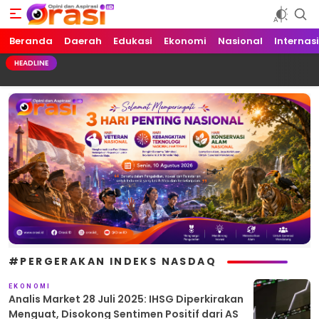
Beranda
Orasi.ID
Opini dan Aspirasi!
Daerah
Edukasi
Ekonomi
Nasional
Internas
HEADLINE
#PERGERAKAN INDEKS NASDAQ
EKONOMI
Analis Market 28 Juli 2025: IHSG Diperkirakan
Menguat, Disokong Sentimen Positif dari AS