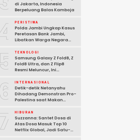
3
di Jakarta, Indonesia
Berpeluang Balas Kamboja
4
PERISTIWA
Polda Jambi Ungkap Kasus
Peretasan Bank Jambi,
Libatkan Warga Negara
Bulgaria dan Tiga
5
Tersangka Ditangkap
TEKNOLOGI
Samsung Galaxy Z Fold8, Z
Fold8 Ultra, dan Z Flip8
Resmi Meluncur, Ini
Spesifikasi Lengkapnya
6
INTERNASIONAL
Detik-detik Netanyahu
Dihadang Demonstran Pro-
Palestina saat Makan
Malam di Washington DC
7
HIBURAN
Suzzanna: Santet Dosa di
Atas Dosa Masuk Top 10
Netflix Global, Jadi Satu-
satunya Film Indonesia