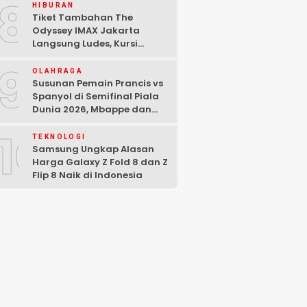
8
HIBURAN
Tiket Tambahan The
Odyssey IMAX Jakarta
Langsung Ludes, Kursi
Tersisa di Baris Depan
9
OLAHRAGA
Susunan Pemain Prancis vs
Spanyol di Semifinal Piala
Dunia 2026, Mbappe dan
Yamal Starter
10
TEKNOLOGI
Samsung Ungkap Alasan
Harga Galaxy Z Fold 8 dan Z
Flip 8 Naik di Indonesia