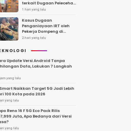
terkait Dugaan Pelecehan
Polwan
1 hari yang lalu
Kasus Dugaan
Penganiayaan IRT oleh
Pekerja Dompeng di
Batanghari Jalan 7 Bulan,
2 hari yang lalu
Keluarga Minta
Kepastian Hukum
EKNOLOGI
ra Update Versi Android Tanpa
hilangan Data, Lakukan 7 Langkah
jam yang lalu
Smart Naikkan Target 5G Jadi Lebih
ri 100 Kota pada 2026
ari yang lalu
po Reno 16 F 5G Eco Pack Rilis
7,999 Juta, Apa Bedanya dari Versi
asa?
ari yang lalu