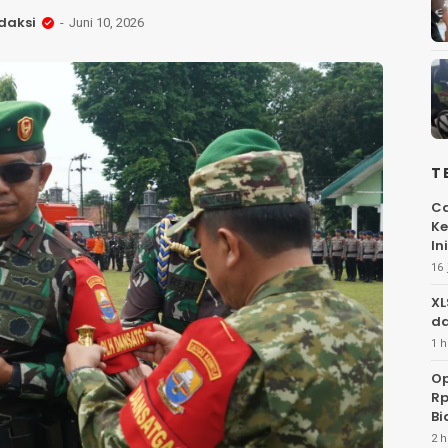
daksi
Juni 10, 2026
T
Ca
Ke
Ini
16 
XL
da
1 h
Op
Rp
Bi
2 h