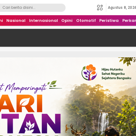
Agustus 8, 202
mi
Nasional
Internasional
Opini
Otomotif
Peristiwa
Perka