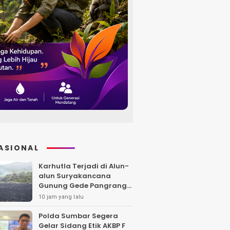
ASIONAL
Karhutla Terjadi di Alun-
alun Suryakancana
Gunung Gede Pangrango,
Api Berhasil Dipadamka
10 jam yang lalu
Polda Sumbar Segera
Gelar Sidang Etik AKBP F