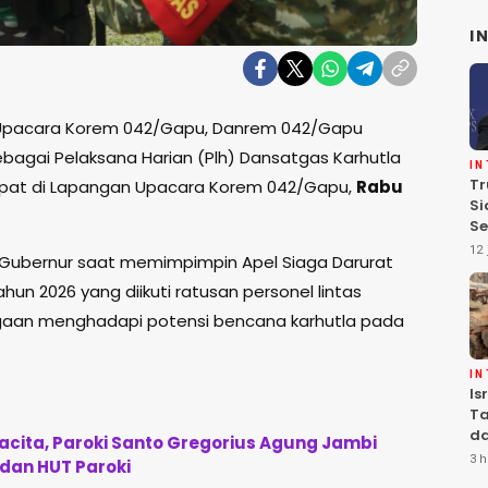
I
Upacara Korem 042/Gapu, Danrem 042/Gapu
sebagai Pelaksana Harian (Plh) Dansatgas Karhutla
I
Tr
empat di Lapangan Upacara Korem 042/Gapu,
Rabu
Si
Se
Te
12 
 Gubernur saat memimpimpin Apel Siaga Darurat
Pe
hun 2026 yang diikuti ratusan personel lintas
agaan menghadapi potensi bencana karhutla pada
I
Is
Ta
da
ita, Paroki Santo Gregorius Agung Jambi
Ha
3 h
 dan HUT Paroki
Se