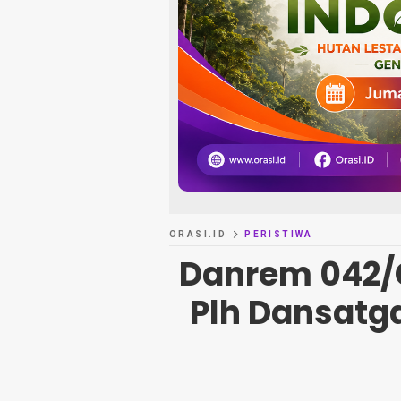
ORASI.ID
PERISTIWA
Danrem 042/
Plh Dansatga