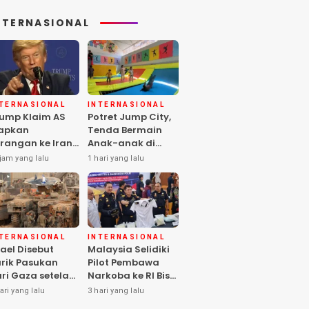
NTERNASIONAL
NTERNASIONAL
INTERNASIONAL
ump Klaim AS
Potret Jump City,
apkan
Tenda Bermain
rangan ke Iran
Anak-anak di
rbesar sejak
Tengah Perang
jam yang lalu
1 hari yang lalu
rang Dunia II
Gaza
NTERNASIONAL
INTERNASIONAL
rael Disebut
Malaysia Selidiki
rik Pasukan
Pilot Pembawa
ri Gaza setelah
Narkoba ke RI Bisa
mas Selesai
Lolos Pemeriksaan
ari yang lalu
3 hari yang lalu
rahkan Senjata
KLIA