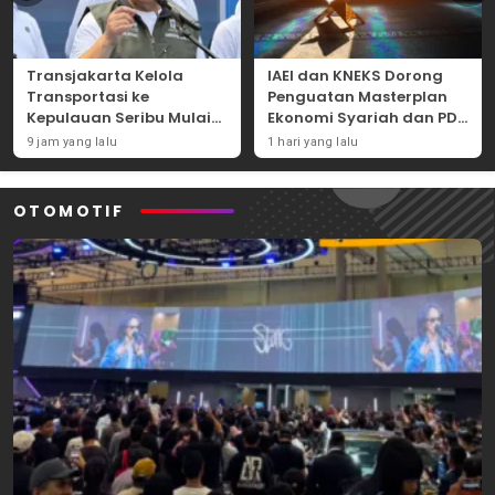
Transjakarta Kelola
IAEI dan KNEKS Dorong
Transportasi ke
Penguatan Masterplan
Kepulauan Seribu Mulai
Ekonomi Syariah dan PDB
2027, Pramono: Lebih
Syariah Indonesia
9 jam yang lalu
1 hari yang lalu
Mudah dan Efisien
OTOMOTIF