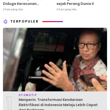
Diduga Keracunan
sejak Perang Dunia II
Pestisida
2 hari yang lalu
3 hari yang lalu
TERPOPULER
1
OTOMOTIF
Menperin: Transformasi Kendaraan
Elektrifikasi di Indonesia Melaju Lebih Cepat
dari Perkiraan