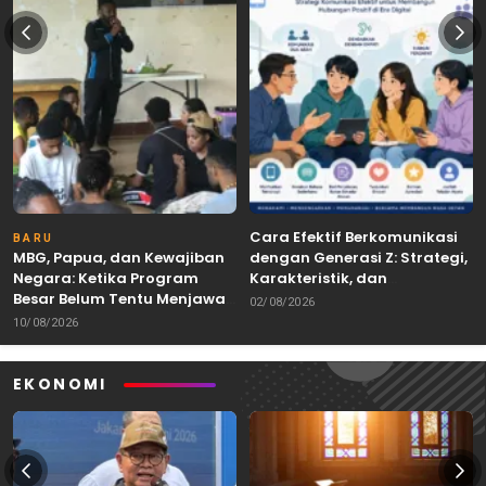
Cara Efektif Berkomunikasi
BARU
MBG, Papua, dan Kewajiban
dengan Generasi Z: Strategi,
Negara: Ketika Program
Karakteristik, dan
Besar Belum Tentu Menjawab
Tantangannya
02/08/2026
Kebutuhan Rakyat
10/08/2026
EKONOMI