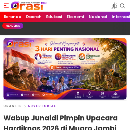
Beranda
Orasi.ID
Opini dan Aspirasi!
Daerah
Edukasi
Ekonomi
Nasional
Internas
HEADLINE
ORASI.ID
ADVERTORIAL
Wabup Junaidi Pimpin Upacara
Hardiknas 2026 di Muaro Jambi,