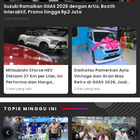
Suzuki Ramaikan GIIAS 2026 dengan Artis, Booth
Interaktif, Promo hingga Rp2 Juta
3 jam yang lalu
Mitsubishi Xforce HEV
Daihatsu Pamerkan Ayla
Diklaim 27 Km per Liter, Ini
Vintage dan Gran Max
Performa dan Harga
Retro di GIIAS 2026, Jadi
Terbarunya
Hadiah Undian
1 hari yang lalu
2 hari yang lalu
TOPIK MINGGU INI