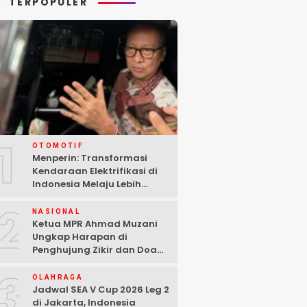
TERPOPULER
1
OTOMOTIF
Menperin: Transformasi
Kendaraan Elektrifikasi di
Indonesia Melaju Lebih
Cepat dari Perkiraan
2
NASIONAL
Ketua MPR Ahmad Muzani
Ungkap Harapan di
Penghujung Zikir dan Doa
Kebangsaan
3
OLAHRAGA
Jadwal SEA V Cup 2026 Leg 2
di Jakarta, Indonesia