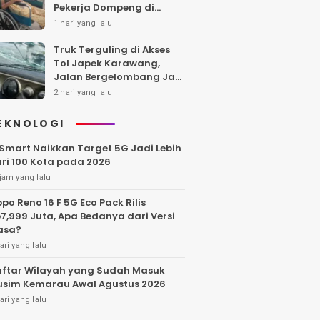
Pekerja Dompeng di
Batanghari Jalan 7 Bulan,
1 hari yang lalu
Keluarga Minta
Kepastian Hukum
Truk Terguling di Akses
Tol Japek Karawang,
Jalan Bergelombang Jadi
Sorotan
2 hari yang lalu
EKNOLOGI
Smart Naikkan Target 5G Jadi Lebih
ri 100 Kota pada 2026
jam yang lalu
po Reno 16 F 5G Eco Pack Rilis
7,999 Juta, Apa Bedanya dari Versi
asa?
ari yang lalu
ftar Wilayah yang Sudah Masuk
sim Kemarau Awal Agustus 2026
ari yang lalu