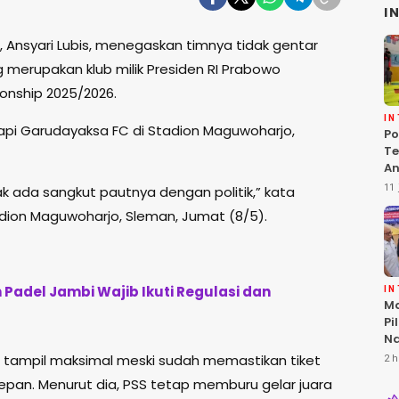
I
 Ansyari Lubis, menegaskan timnya tidak gentar
erupakan klub milik Presiden RI Prabowo
onship 2025/2026.
I
pi Garudayaksa FC di Stadion Maguwoharjo,
Po
Te
An
Te
11 
idak ada sangkut pautnya dengan politik,” kata
G
tadion Maguwoharjo, Sleman, Jumat (8/5).
Padel Jambi Wajib Ikuti Regulasi dan
I
Ma
Pi
Na
Lo
 tampil maksimal meski sudah memastikan tiket
2 h
KL
pan. Menurut dia, PSS tetap memburu gelar juara