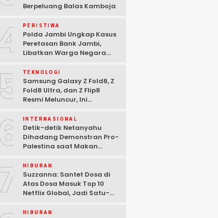
Berpeluang Balas Kamboja
4
PERISTIWA
Polda Jambi Ungkap Kasus
Peretasan Bank Jambi,
Libatkan Warga Negara
Bulgaria dan Tiga
5
Tersangka Ditangkap
TEKNOLOGI
Samsung Galaxy Z Fold8, Z
Fold8 Ultra, dan Z Flip8
Resmi Meluncur, Ini
Spesifikasi Lengkapnya
6
INTERNASIONAL
Detik-detik Netanyahu
Dihadang Demonstran Pro-
Palestina saat Makan
Malam di Washington DC
7
HIBURAN
Suzzanna: Santet Dosa di
Atas Dosa Masuk Top 10
Netflix Global, Jadi Satu-
satunya Film Indonesia
HIBURAN