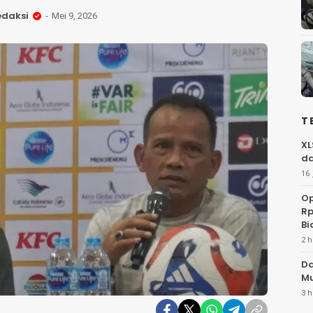
edaksi
Mei 9, 2026
T
XL
da
16 
Op
Rp
Bi
2 h
Da
Mu
3 h