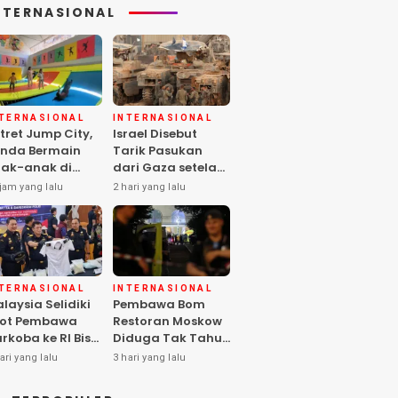
NTERNASIONAL
NTERNASIONAL
INTERNASIONAL
tret Jump City,
Israel Disebut
nda Bermain
Tarik Pasukan
ak-anak di
dari Gaza setelah
ngah Perang
Hamas Selesai
jam yang lalu
2 hari yang lalu
aza
Serahkan Senjata
NTERNASIONAL
INTERNASIONAL
laysia Selidiki
Pembawa Bom
lot Pembawa
Restoran Moskow
rkoba ke RI Bisa
Diduga Tak Tahu
los Pemeriksaan
Isi Paket, 2 Orang
ari yang lalu
3 hari yang lalu
IA
Tewas