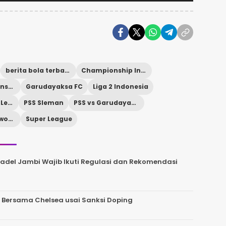
berita bola terbaru
Championship Indonesia
final Championship 2025/2026
Garudayaksa FC
Liga 2 Indonesia
promosi Super League
PSS Sleman
PSS vs Garudayaksa
Stadion Maguwoharjo
Super League
del Jambi Wajib Ikuti Regulasi dan Rekomendasi
 Bersama Chelsea usai Sanksi Doping