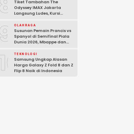
8
Tiket Tambahan The
Odyssey IMAX Jakarta
Langsung Ludes, Kursi
Tersisa di Baris Depan
9
OLAHRAGA
Susunan Pemain Prancis vs
Spanyol di Semifinal Piala
Dunia 2026, Mbappe dan
Yamal Starter
10
TEKNOLOGI
Samsung Ungkap Alasan
Harga Galaxy Z Fold 8 dan Z
Flip 8 Naik di Indonesia