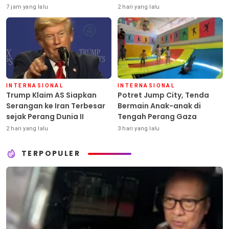
Pestisida
7 jam yang lalu
2 hari yang lalu
INTERNASIONAL
INTERNASIONAL
Trump Klaim AS Siapkan
Potret Jump City, Tenda
Serangan ke Iran Terbesar
Bermain Anak-anak di
sejak Perang Dunia II
Tengah Perang Gaza
2 hari yang lalu
3 hari yang lalu
TERPOPULER