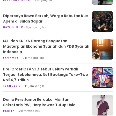
7 jam yang lalu
INTERNASIONAL
Dipercaya Bawa Berkah, Warga Rebutan Kue
Apem di Bulan Sapar
8 jam yang lalu
GAYA HIDUP
IAEI dan KNEKS Dorong Penguatan
Masterplan Ekonomi Syariah dan PDB Syariah
Indonesia
10 jam yang lalu
EKONOMI
Pre-Order GTA VI Disebut Belum Pernah
Terjadi Sebelumnya, Net Bookings Take-Two
Rp24,7 Triliun
11 jam yang lalu
TEKNOLOGI
Dunia Pers Jambi Berduka: Mantan
Sekretaris PWI, Hery Rawas Tutup Usia
12 jam yang lalu
BERITA