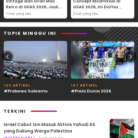
Vintage dan Gran Max
Concept Modifikasi di
Retro di GIIAS 2026, Jadi
GIIAS 2026, Ini Daftar
Hadiah Undian
Ubahannya
1 hari yang lalu
2 hari yang lalu
TOPIK MINGGU INI
109 ARTIKEL
107 ARTIKEL
#Prabowo Subianto
#Piala Dunia 2026
TERKINI
Israel Cabut Izin Masuk Aktivis Yahudi AS
yang Dukung Warga Palestina