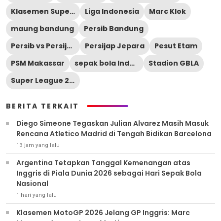
Klasemen Super League
Liga Indonesia
Marc Klok
maung bandung
Persib Bandung
Persib vs Persijap
Persijap Jepara
Pesut Etam
PSM Makassar
sepak bola Indonesia
Stadion GBLA
Super League 2025/2026
BERITA TERKAIT
Diego Simeone Tegaskan Julian Alvarez Masih Masuk
Rencana Atletico Madrid di Tengah Bidikan Barcelona
13 jam yang lalu
Argentina Tetapkan Tanggal Kemenangan atas
Inggris di Piala Dunia 2026 sebagai Hari Sepak Bola
Nasional
1 hari yang lalu
Klasemen MotoGP 2026 Jelang GP Inggris: Marc