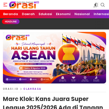
Beranda
Orasi.ID
Opini dan Aspirasi!
Daerah
Edukasi
Ekonomi
Nasional
Internas
HEADLINE
ORASI.ID
OLAHRAGA
Marc Klok: Kans Juara Super
League 2025/2026 Ada di Tangan