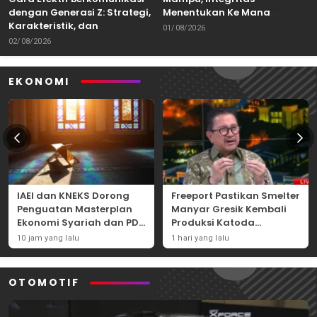
dengan Generasi Z: Strategi,
Menentukan Ke Mana
Karakteristik, dan
Kemampuan Itu Dibawa
01/08/2026
Tantangannya
02/08/2026
EKONOMI
IAEI dan KNEKS Dorong
Freeport Pastikan Smelter
Penguatan Masterplan
Manyar Gresik Kembali
Ekonomi Syariah dan PDB
Produksi Katoda
Syariah Indonesia
Tembaga Mulai
10 jam yang lalu
1 hari yang lalu
September 2026
OTOMOTIF