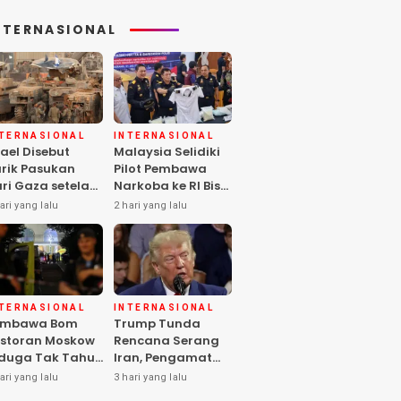
NTERNASIONAL
NTERNASIONAL
INTERNASIONAL
rael Disebut
Malaysia Selidiki
rik Pasukan
Pilot Pembawa
ri Gaza setelah
Narkoba ke RI Bisa
mas Selesai
Lolos Pemeriksaan
ari yang lalu
2 hari yang lalu
rahkan Senjata
KLIA
NTERNASIONAL
INTERNASIONAL
embawa Bom
Trump Tunda
storan Moskow
Rencana Serang
duga Tak Tahu
Iran, Pengamat
i Paket, 2 Orang
Soroti Risiko
ari yang lalu
3 hari yang lalu
ewas
Konflik Meluas