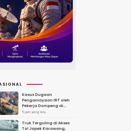
ASIONAL
Kasus Dugaan
Penganiayaan IRT oleh
Pekerja Dompeng di
Batanghari Jalan 7 Bulan,
9 jam yang lalu
Keluarga Minta
Kepastian Hukum
Truk Terguling di Akses
Tol Japek Karawang,