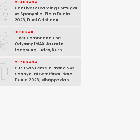
8
OLAHRAGA
Link Live Streaming Portugal
vs Spanyol di Piala Dunia
2026, Duel Cristiano
Ronaldo dan Lamine Yamal
9
HIBURAN
Tiket Tambahan The
Odyssey IMAX Jakarta
Langsung Ludes, Kursi
Tersisa di Baris Depan
10
OLAHRAGA
Susunan Pemain Prancis vs
Spanyol di Semifinal Piala
Dunia 2026, Mbappe dan
Yamal Starter