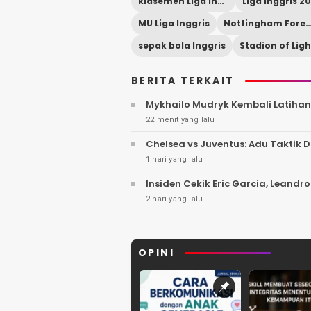
klasemen Liga Inggris
Liga Inggris 2
MU Liga Inggris
Nottingham Fores
sepak bola Inggris
Stadion of Ligh
BERITA TERKAIT
Mykhailo Mudryk Kembali Latihan
22 menit yang lalu
Chelsea vs Juventus: Adu Taktik
1 hari yang lalu
Insiden Cekik Eric Garcia, Leandro
2 hari yang lalu
OPINI