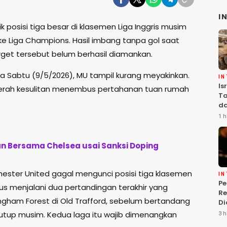
I
posisi tiga besar di klasemen Liga Inggris musim
 ke Liga Champions. Hasil imbang tanpa gol saat
et tersebut belum berhasil diamankan.
 Sabtu (9/5/2026), MU tampil kurang meyakinkan.
I
Is
erah kesulitan menembus pertahanan tuan rumah
Ta
da
Ha
1 h
Se
an Bersama Chelsea usai Sanksi Doping
ster United gagal mengunci posisi tiga klasemen
I
P
rus menjalani dua pertandingan terakhir yang
Re
gham Forest di Old Trafford, sebelum bertandang
Di
Is
utup musim. Kedua laga itu wajib dimenangkan
3 h
T