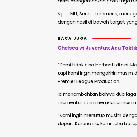
demi mengamankan posisi tiga be
Kiper MU,
Senne Lammens
, menega
dengan hasil di bawah target yang
BACA JUGA:
Chelsea vs Juventus: Adu Takti
“Kami tidak bisa berhenti di sini.
tapi kami ingin mengakhiri musim
Premier League Production.
Ia menambahkan bahwa dua laga t
momentum tim menjelang musim b
“Kami ingin menutup musim deng
depan. Karena itu, kami tahu betap