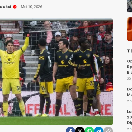
daksi
Mei 10, 2026
T
Op
Rp
Bi
20 
Da
Mu
2 h
La
20
Di
2 h