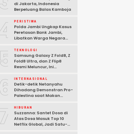
3
di Jakarta, Indonesia
Berpeluang Balas Kamboja
4
PERISTIWA
Polda Jambi Ungkap Kasus
Peretasan Bank Jambi,
Libatkan Warga Negara
Bulgaria dan Tiga
5
Tersangka Ditangkap
TEKNOLOGI
Samsung Galaxy Z Fold8, Z
Fold8 Ultra, dan Z Flip8
Resmi Meluncur, Ini
Spesifikasi Lengkapnya
6
INTERNASIONAL
Detik-detik Netanyahu
Dihadang Demonstran Pro-
Palestina saat Makan
Malam di Washington DC
7
HIBURAN
Suzzanna: Santet Dosa di
Atas Dosa Masuk Top 10
Netflix Global, Jadi Satu-
satunya Film Indonesia