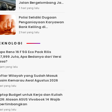
Jalan Bergelombang Jadi
Sorotan
1 hari yang lalu
Polisi Selidiki Dugaan
Penganiayaan Karyawan
Bank Keliling di
Tangerang
2 hari yang lalu
EKNOLOGI
po Reno 16 F 5G Eco Pack Rilis
7,999 Juta, Apa Bedanya dari Versi
asa?
jam yang lalu
ftar Wilayah yang Sudah Masuk
sim Kemarau Awal Agustus 2026
ari yang lalu
ptop Budget untuk Kerja dan Kuliah
26: Alasan ASUS Vivobook 14 Wajib
pertimbangkan
ari yang lalu