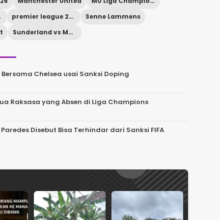
026
Manchester United
MU Liga Champions
t MU
premier league 2026
Senne Lammens
t
Sunderland vs Manchester United
 Bersama Chelsea usai Sanksi Doping
 Dua Raksasa yang Absen di Liga Champions
 Paredes Disebut Bisa Terhindar dari Sanksi FIFA