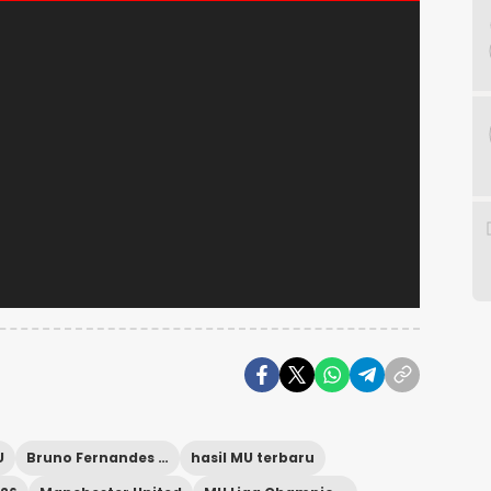
U
Bruno Fernandes MU
hasil MU terbaru