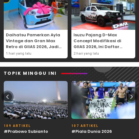
Daihatsu Pamerkan Ayla
Isuzu Pajang D-Max
Vintage dan Gran Max
Concept Modifikasi di
Retro di GIIAS 2026, Jadi
GIIAS 2026, Ini Daftar
Hadiah Undian
Ubahannya
1 hari yang lalu
2 hari yang lalu
TOPIK MINGGU INI
109 ARTIKEL
107 ARTIKEL
#Prabowo Subianto
#Piala Dunia 2026