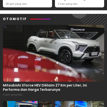
Tembaga Mulai
Sampah di Tanjung
20 jam yang lalu
2 hari yang lalu
September 2026
Jabung Barat
OTOMOTIF
Mitsubishi Xforce HEV Diklaim 27 Km per Liter, Ini
Performa dan Harga Terbarunya
4 jam yang lalu