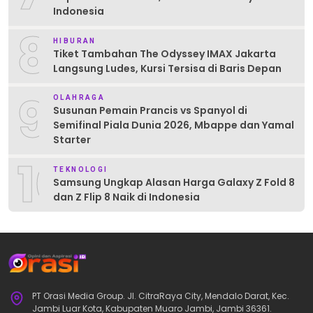
Indonesia
8
HIBURAN
Tiket Tambahan The Odyssey IMAX Jakarta
Langsung Ludes, Kursi Tersisa di Baris Depan
9
OLAHRAGA
Susunan Pemain Prancis vs Spanyol di
Semifinal Piala Dunia 2026, Mbappe dan Yamal
Starter
10
TEKNOLOGI
Samsung Ungkap Alasan Harga Galaxy Z Fold 8
dan Z Flip 8 Naik di Indonesia
PT Orasi Media Group. Jl. CitraRaya City, Mendalo Darat, Kec.
Jambi Luar Kota, Kabupaten Muaro Jambi, Jambi 36361.