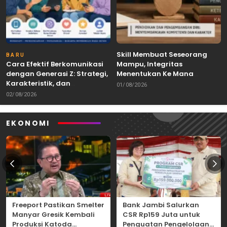
Skill Membuat Seseorang
BARU
Cara Efektif Berkomunikasi
Mampu, Integritas
dengan Generasi Z: Strategi,
Menentukan Ke Mana
Karakteristik, dan
Kemampuan Itu Dibawa
01/08/2026
Tantangannya
02/08/2026
EKONOMI
Freeport Pastikan Smelter
Bank Jambi Salurkan
Manyar Gresik Kembali
CSR Rp159 Juta untuk
Produksi Katoda
Penguatan Pengelolaan