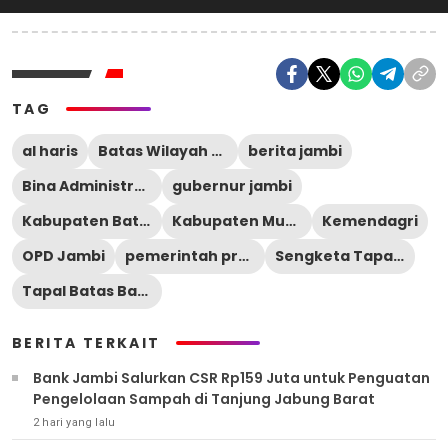
TAG
al haris
Batas Wilayah Jambi
berita jambi
Bina Administrasi Kewilayahan
gubernur jambi
Kabupaten Batang Hari
Kabupaten Muaro Jambi
Kemendagri
OPD Jambi
pemerintah provinsi jambi
Sengketa Tapal Batas
Tapal Batas Batang Hari Muaro Jambi
BERITA TERKAIT
Bank Jambi Salurkan CSR Rp159 Juta untuk Penguatan
Pengelolaan Sampah di Tanjung Jabung Barat
2 hari yang lalu