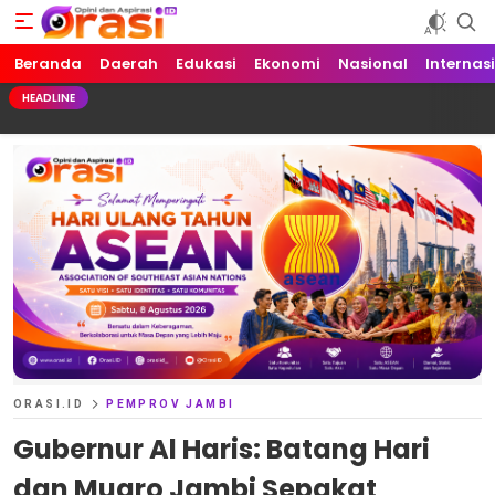
Beranda
Orasi.ID
Opini dan Aspirasi!
Daerah
Edukasi
Ekonomi
Nasional
Internas
HEADLINE
ORASI.ID
PEMPROV JAMBI
Gubernur Al Haris: Batang Hari
dan Muaro Jambi Sepakat