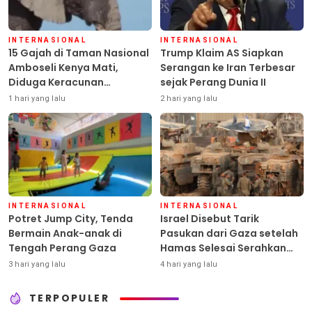
INTERNASIONAL
INTERNASIONAL
15 Gajah di Taman Nasional
Trump Klaim AS Siapkan
Amboseli Kenya Mati,
Serangan ke Iran Terbesar
Diduga Keracunan
sejak Perang Dunia II
Pestisida
1 hari yang lalu
2 hari yang lalu
INTERNASIONAL
INTERNASIONAL
Potret Jump City, Tenda
Israel Disebut Tarik
Bermain Anak-anak di
Pasukan dari Gaza setelah
Tengah Perang Gaza
Hamas Selesai Serahkan
Senjata
3 hari yang lalu
4 hari yang lalu
TERPOPULER