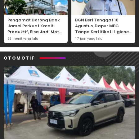
Pengamat Dorong Bank
BGN Beri Tenggat 10
Jambi Perkuat Kredit
Agustus, Dapur MBG
Produktif, Bisa Jadi Motor
Tanpa Sertifikat Higiene
Ekonomi Daerah
Terancam Tutup
55 menit yang lalu
17 jam yang lalu
Permanen
OTOMOTIF