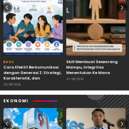
Skill Membuat Seseorang
BARU
Cara Efektif Berkomunikasi
Mampu, Integritas
dengan Generasi Z: Strategi,
Menentukan Ke Mana
Karakteristik, dan
Kemampuan Itu Dibawa
01/08/2026
Tantangannya
02/08/2026
EKONOMI