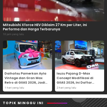
Mitsubishi Xforce HEV Diklaim 27 Km per Liter, Ini
Performa dan Harga Terbarunya
10 jam yang lalu
Daihatsu Pamerkan Ayla
Isuzu Pajang D-Max
Vintage dan Gran Max
Concept Modifikasi di
Retro di GIIAS 2026, Jadi
GIIAS 2026, Ini Daftar
Hadiah Undian
Ubahannya
1 hari yang lalu
2 hari yang lalu
TOPIK MINGGU INI