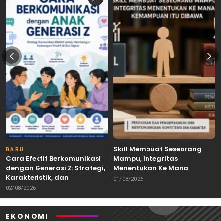
Skill Membuat Seseorang
BARU
Cara Efektif Berkomunikasi
Mampu, Integritas
dengan Generasi Z: Strategi,
Menentukan Ke Mana
Karakteristik, dan
Kemampuan Itu Dibawa
01/08/2026
Tantangannya
02/08/2026
EKONOMI