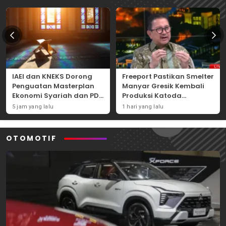
IAEI dan KNEKS Dorong
Freeport Pastikan Smelter
Penguatan Masterplan
Manyar Gresik Kembali
Ekonomi Syariah dan PDB
Produksi Katoda
Syariah Indonesia
Tembaga Mulai
5 jam yang lalu
1 hari yang lalu
September 2026
OTOMOTIF