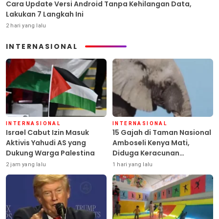
Cara Update Versi Android Tanpa Kehilangan Data,
Lakukan 7 Langkah Ini
2 hari yang lalu
INTERNASIONAL
INTERNASIONAL
INTERNASIONAL
Israel Cabut Izin Masuk
15 Gajah di Taman Nasional
Aktivis Yahudi AS yang
Amboseli Kenya Mati,
Dukung Warga Palestina
Diduga Keracunan
Pestisida
2 jam yang lalu
1 hari yang lalu