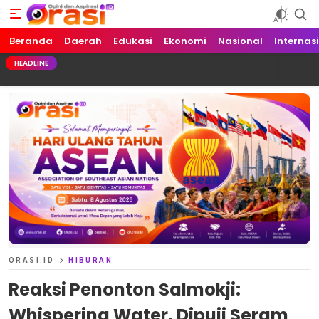
Beranda
Orasi.ID
Opini dan Aspirasi!
Daerah
Edukasi
Ekonomi
Nasional
Internas
HEADLINE
ORASI.ID
HIBURAN
Reaksi Penonton Salmokji:
Whispering Water, Dipuji Seram