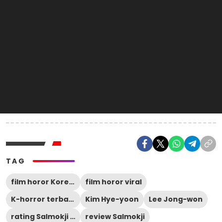
TAG
film horor Korea 2026
film horor viral
K-horror terbaru
Kim Hye-yoon
Lee Jong-won
rating Salmokji Letterboxd
review Salmokji