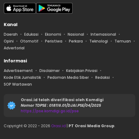
Kanal
Daerah
Edukasi
Ekonomi
Nasional
Internasional
Opini
Otomotif
Peristiwa
Perkara
Teknologi
Temuan
Advertorial
Informasi
Advertisement
Disclaimer
Kebijakan Privasi
Kode Etik Jurnalistik
Pedoman Media Siber
Redaksi
SOP Wartawan
Orasi.id telah diverifikasi oleh Komdigi
Nomor TDPSE : 018116.01/DJAI.PSE/04/2025
https://pse.komdigi.go.id/pse
Copyright © 2022 -
2026
Orasi.id
|
PT Orasi Media Group
.