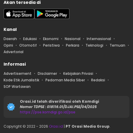
Akan tersedia di
Kanal
Daerah
Edukasi
Ekonomi
Nasional
Internasional
Opini
Otomotif
Peristiwa
Perkara
Teknologi
Temuan
Advertorial
Informasi
Advertisement
Disclaimer
Kebijakan Privasi
Kode Etik Jurnalistik
Pedoman Media Siber
Redaksi
SOP Wartawan
Orasi.id telah diverifikasi oleh Komdigi
Nomor TDPSE : 018116.01/DJAI.PSE/04/2025
https://pse.komdigi.go.id/pse
Copyright © 2022 -
2026
Orasi.id
|
PT Orasi Media Group
.