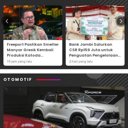
Freeport Pastikan Smelter
Bank Jambi Salurkan
Manyar Gresik Kembali
CSR Rp159 Juta untuk
Produksi Katoda
Penguatan Pengelolaan
Tembaga Mulai
Sampah di Tanjung
19 jam yang lalu
2 hari yang lalu
September 2026
Jabung Barat
OTOMOTIF