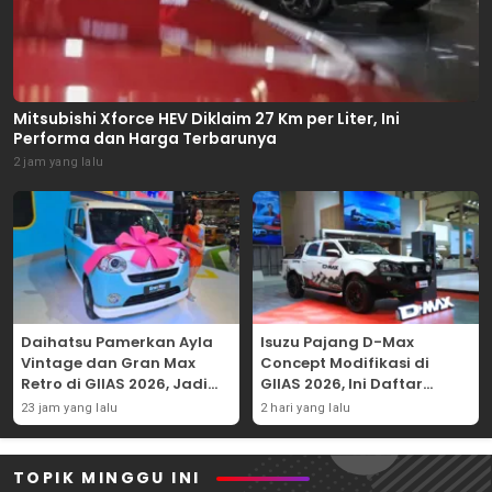
Mitsubishi Xforce HEV Diklaim 27 Km per Liter, Ini
Performa dan Harga Terbarunya
2 jam yang lalu
Daihatsu Pamerkan Ayla
Isuzu Pajang D-Max
Vintage dan Gran Max
Concept Modifikasi di
Retro di GIIAS 2026, Jadi
GIIAS 2026, Ini Daftar
Hadiah Undian
Ubahannya
23 jam yang lalu
2 hari yang lalu
TOPIK MINGGU INI