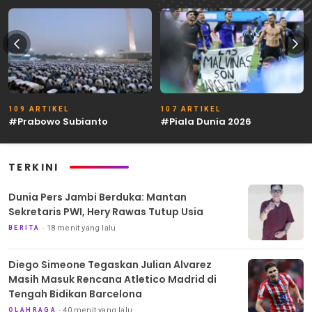
109 ARTIKEL
107 ARTIKEL
#Prabowo Subianto
#Piala Dunia 2026
TERKINI
Dunia Pers Jambi Berduka: Mantan
Sekretaris PWI, Hery Rawas Tutup Usia
18 menit yang lalu
BERITA
Diego Simeone Tegaskan Julian Alvarez
Masih Masuk Rencana Atletico Madrid di
Tengah Bidikan Barcelona
40 menit yang lalu
OLAHRAGA