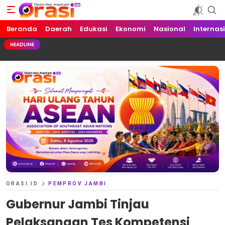
Beranda
Orasi.ID
Opini dan Aspirasi!
Daerah
Edukasi
Ekonomi
Nasional
Internas
HEADLINE
ORASI.ID
PEMPROV JAMBI
Gubernur Jambi Tinjau
Pelaksanaan Tes Kompetensi