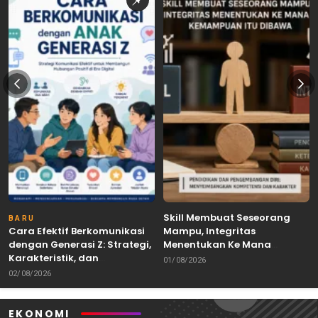
Skill Membuat Seseorang
BARU
Cara Efektif Berkomunikasi
Mampu, Integritas
dengan Generasi Z: Strategi,
Menentukan Ke Mana
Karakteristik, dan
Kemampuan Itu Dibawa
01/08/2026
Tantangannya
02/08/2026
EKONOMI