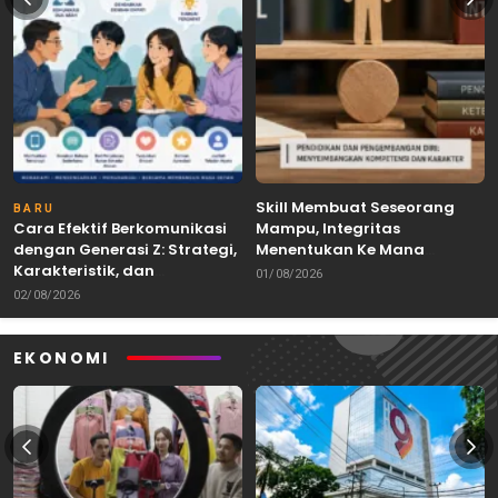
Skill Membuat Seseorang
BARU
Cara Efektif Berkomunikasi
Mampu, Integritas
dengan Generasi Z: Strategi,
Menentukan Ke Mana
Karakteristik, dan
Kemampuan Itu Dibawa
01/08/2026
Tantangannya
02/08/2026
EKONOMI