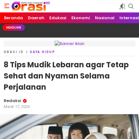
Beranda
Orasi.ID
Opini dan Aspirasi!
Daerah
Edukasi
Ekonomi
Nasional
Internas
HEADLINE
ORASI.ID
GAYA HIDUP
8 Tips Mudik Lebaran agar Tetap
Sehat dan Nyaman Selama
Perjalanan
Redaksi
Maret 17, 2026