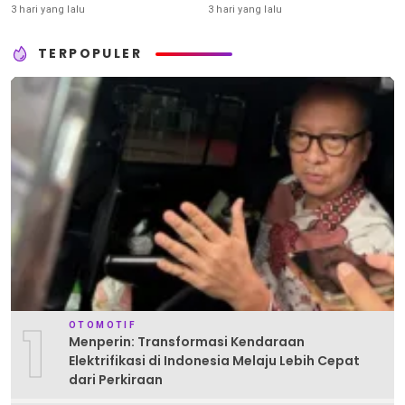
Senjata
3 hari yang lalu
3 hari yang lalu
TERPOPULER
1
OTOMOTIF
Menperin: Transformasi Kendaraan
Elektrifikasi di Indonesia Melaju Lebih Cepat
dari Perkiraan