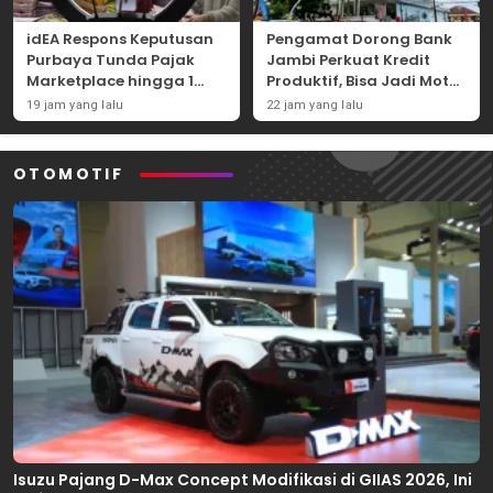
idEA Respons Keputusan
Pengamat Dorong Bank
Purbaya Tunda Pajak
Jambi Perkuat Kredit
Marketplace hingga 1
Produktif, Bisa Jadi Motor
November 2026
Ekonomi Daerah
19 jam yang lalu
22 jam yang lalu
OTOMOTIF
Isuzu Pajang D-Max Concept Modifikasi di GIIAS 2026, Ini