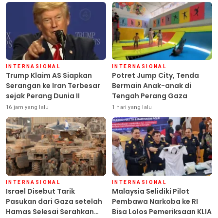
INTERNASIONAL
INTERNASIONAL
Trump Klaim AS Siapkan
Potret Jump City, Tenda
Serangan ke Iran Terbesar
Bermain Anak-anak di
sejak Perang Dunia II
Tengah Perang Gaza
16 jam yang lalu
1 hari yang lalu
INTERNASIONAL
INTERNASIONAL
Israel Disebut Tarik
Malaysia Selidiki Pilot
Pasukan dari Gaza setelah
Pembawa Narkoba ke RI
Hamas Selesai Serahkan
Bisa Lolos Pemeriksaan KLIA