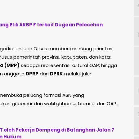
ng Etik AKBP F terkait Dugaan Pelecehan
ai ketentuan Otsus memberikan ruang prioritas
husus pemerintah provinsi, kabupaten, dan kota;
ua (MRP)
sebagai representasi kultural OAP; hingga
tan anggota
DPRP
dan
DPRK
melalui jalur
rut membuka peluang formasi ASN yang
n gubernur dan wakil gubernur berasal dari OAP.
 oleh Pekerja Dompeng di Batanghari Jalan 7
an Hukum