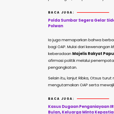
BACA JUGA:
Polda Sumbar Segera Gelar Sida
Polwan
Ia juga memaparkan bahwa berbag
bagi OAP. Mulai dari kewenangan k
keberadaan
Majelis Rakyat Pap
afirmasi politik melalui penempa
pengangkatan.
Selain itu, lanjut Ribka, Otsus tu
mengutamakan OAP serta mewajibka
BACA JUGA:
Kasus Dugaan Penganiayaan IRT
Bulan, Keluarga Minta Kepasti