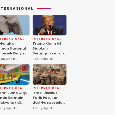
NTERNASIONAL
NTERNASIONAL
INTERNASIONAL
 Gajah di
Trump Klaim AS
man Nasional
Siapkan
boseli Kenya
Serangan ke Iran
ti, Diduga
Terbesar sejak
jam yang lalu
2 hari yang lalu
eracunan
Perang Dunia II
stisida
NTERNASIONAL
INTERNASIONAL
tret Jump City,
Israel Disebut
nda Bermain
Tarik Pasukan
ak-anak di
dari Gaza setelah
ngah Perang
Hamas Selesai
ari yang lalu
4 hari yang lalu
aza
Serahkan Senjata