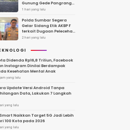
Gunung Gede Pangrango,
Api Berhasil Dipadamka
1 hari yang lalu
Polda Sumbar Segera
Gelar Sidang Etik AKBP F
terkait Dugaan Pelecehan
Polwan
2 hari yang lalu
EKNOLOGI
ta Didenda Rp16,8 Triliun, Facebook
n Instagram Dinilai Berdampak
da Kesehatan Mental Anak
jam yang lalu
ra Update Versi Android Tanpa
hilangan Data, Lakukan 7 Langkah
ari yang lalu
Smart Naikkan Target 5G Jadi Lebih
ri 100 Kota pada 2026
ari yang lalu