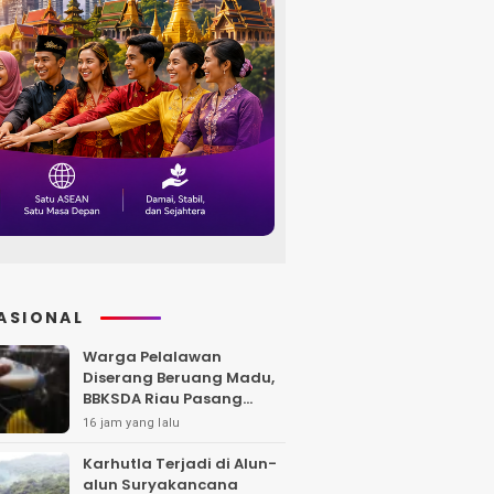
ASIONAL
Warga Pelalawan
Diserang Beruang Madu,
BBKSDA Riau Pasang
Kandang Jebak di Lokasi
16 jam yang lalu
Kejadian
Karhutla Terjadi di Alun-
alun Suryakancana