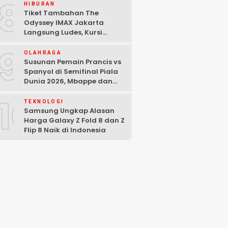
8
HIBURAN
Tiket Tambahan The
Odyssey IMAX Jakarta
Langsung Ludes, Kursi
Tersisa di Baris Depan
9
OLAHRAGA
Susunan Pemain Prancis vs
Spanyol di Semifinal Piala
Dunia 2026, Mbappe dan
Yamal Starter
10
TEKNOLOGI
Samsung Ungkap Alasan
Harga Galaxy Z Fold 8 dan Z
Flip 8 Naik di Indonesia