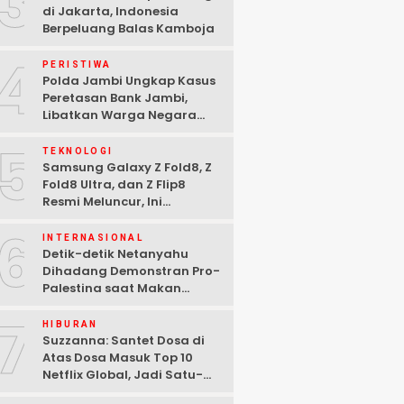
3
di Jakarta, Indonesia
Berpeluang Balas Kamboja
4
PERISTIWA
Polda Jambi Ungkap Kasus
Peretasan Bank Jambi,
Libatkan Warga Negara
Bulgaria dan Tiga
5
Tersangka Ditangkap
TEKNOLOGI
Samsung Galaxy Z Fold8, Z
Fold8 Ultra, dan Z Flip8
Resmi Meluncur, Ini
Spesifikasi Lengkapnya
6
INTERNASIONAL
Detik-detik Netanyahu
Dihadang Demonstran Pro-
Palestina saat Makan
Malam di Washington DC
7
HIBURAN
Suzzanna: Santet Dosa di
Atas Dosa Masuk Top 10
Netflix Global, Jadi Satu-
satunya Film Indonesia