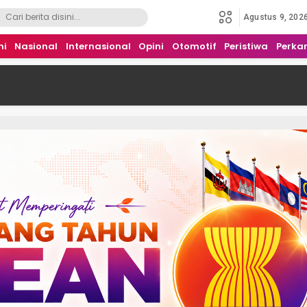
Agustus 9, 202
mi
Nasional
Internasional
Opini
Otomotif
Peristiwa
Perka