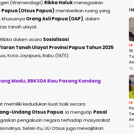
egeri (Wamendagri)
Ribka Haluk
menegaskan
I
 Papua (Otsus Papua)
memberikan ruang yang
, khususnya
Orang Asli Papua (OAP)
, dalam
as tanah ulayat.
 Ribka dalam acara
Sosialisasi
I
taran Tanah Ulayat Provinsi Papua Tahun 2025
15
a, Kota Jayapura, Rabu (19/11).
Ta
Am
Ma
18 
K
Pe
uang Madu, BBKSDA Riau Pasang Kandang
t memiliki kedudukan kuat baik secara
I
Po
ang-Undang Otsus Papua
. Ia mengutip
Pasal
Te
An
askan pengakuan negara terhadap masyarakat
Te
2 h
ionalnya. Selain itu, UU Otsus juga mewajibkan
G