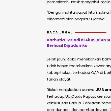
pemerintah untuk mengakui, meli
“Dengan hal itu dapat kita makna
dihormati oleh negara,” ujarnya.
BACA JUGA:
Karhutla Terjadi di Alun-alun
Berhasil Dipadamka
Lebih jauh, Ribka menekankan ba
tidak hanya memberikan kewenang
keberpihakan terhadap OAP di ber
tanah ulayat.
Ribka menjelaskan bahwa
UU Nomo
terhadap UU Otsus Papua, kemba
kekhususan Papua. Kebijakan terseb
pelindungan, dan pemberdayaan 