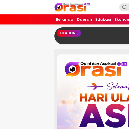
Orasi.ID
Opini dan Aspirasi!
Beranda
Daerah
Edukasi
Ekono
HEADLINE