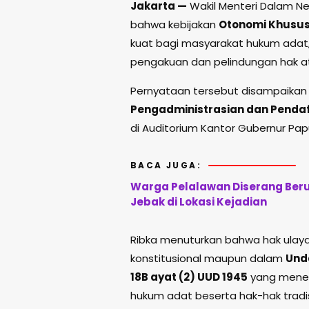
Jakarta —
Wakil Menteri Dalam N
bahwa kebijakan
Otonomi Khusus
kuat bagi masyarakat hukum adat
pengakuan dan pelindungan hak at
Pernyataan tersebut disampaikan
Pengadministrasian dan Pendaf
di Auditorium Kantor Gubernur Papu
BACA JUGA:
Warga Pelalawan Diserang Ber
Jebak di Lokasi Kejadian
Ribka menuturkan bahwa hak ulaya
konstitusional maupun dalam
Und
18B ayat (2) UUD 1945
yang meneg
hukum adat beserta hak-hak tradis