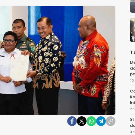
T
Me
da
pa
10 
Ca
Ke
Ini
2 h
XL
da
3 h