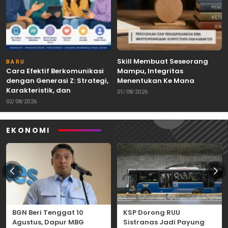
Skill Membuat Seseorang
BARU
Cara Efektif Berkomunikasi
Mampu, Integritas
dengan Generasi Z: Strategi,
Menentukan Ke Mana
Karakteristik, dan
Kemampuan Itu Dibawa
01/08/2026
Tantangannya
02/08/2026
EKONOMI
BGN Beri Tenggat 10
KSP Dorong RUU
Agustus, Dapur MBG
Sistranas Jadi Payung