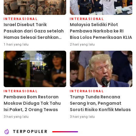
INTERNASIONAL
INTERNASIONAL
Israel Disebut Tarik
Malaysia Selidiki Pilot
Pasukan dari Gaza setelah
Pembawa Narkoba ke RI
Hamas Selesai Serahkan
Bisa Lolos Pemeriksaan KLIA
Senjata
1 hari yang lalu
2 hari yang lalu
INTERNASIONAL
INTERNASIONAL
Pembawa Bom Restoran
Trump Tunda Rencana
Moskow Diduga Tak Tahu
Serang Iran, Pengamat
Isi Paket, 2 Orang Tewas
Soroti Risiko Konflik Meluas
3 hari yang lalu
3 hari yang lalu
TERPOPULER