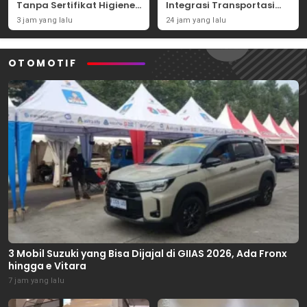
Tanpa Sertifikat Higiene
Integrasi Transportasi
Terancam Tutup
Massal Indonesia
3 jam yang lalu
24 jam yang lalu
Permanen
OTOMOTIF
3 Mobil Suzuki yang Bisa Dijajal di GIIAS 2026, Ada Fronx
hingga e Vitara
7 jam yang lalu