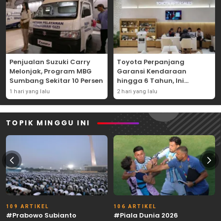
Penjualan Suzuki Carry
Toyota Perpanjang
Melonjak, Program MBG
Garansi Kendaraan
Sumbang Sekitar 10 Persen
hingga 6 Tahun, Ini
Syaratnya
1 hari yang lalu
2 hari yang lalu
TOPIK MINGGU INI
109 ARTIKEL
106 ARTIKEL
#Prabowo Subianto
#Piala Dunia 2026