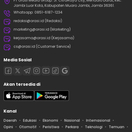
PT Orasi Media Group. Jl. CitraRaya City, Mendalo Darat, Kec.
Jambi Luar Kota, Kabupaten Muaro Jambi, Jambi 36361.
Whatsapp: 0851-6187-1234
redaksi@orasi.id (Redaksi)
marketing@orasi.id (Marketing)
kerjasama@orasi.id (Kerjasama)
cs@orasi.id (Customer Service)
Media Sosial
Akan tersedia di
Kanal
Daerah
Edukasi
Ekonomi
Nasional
Internasional
Opini
Otomotif
Peristiwa
Perkara
Teknologi
Temuan