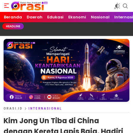
Beranda
Orasi.ID
Opini dan Aspirasi!
Daerah
Edukasi
Ekonomi
Nasional
Internas
HEADLINE
ORASI.ID
INTERNASIONAL
Kim Jong Un Tiba di China
dengan Kereta Lapis Baja, Hadiri