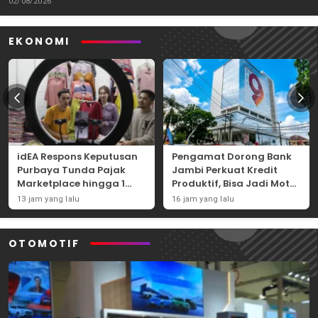
02/08/2026
EKONOMI
idEA Respons Keputusan
Pengamat Dorong Bank
Purbaya Tunda Pajak
Jambi Perkuat Kredit
Marketplace hingga 1
Produktif, Bisa Jadi Motor
November 2026
Ekonomi Daerah
13 jam yang lalu
16 jam yang lalu
OTOMOTIF