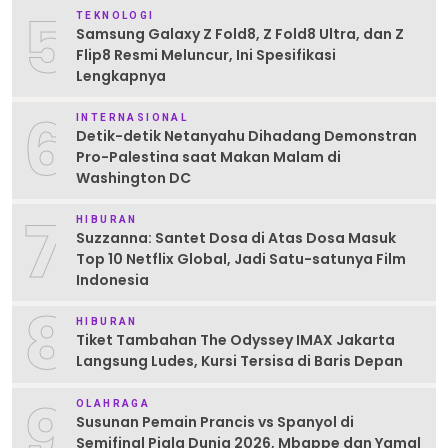
5
TEKNOLOGI
Samsung Galaxy Z Fold8, Z Fold8 Ultra, dan Z
Flip8 Resmi Meluncur, Ini Spesifikasi
Lengkapnya
6
INTERNASIONAL
Detik-detik Netanyahu Dihadang Demonstran
Pro-Palestina saat Makan Malam di
Washington DC
7
HIBURAN
Suzzanna: Santet Dosa di Atas Dosa Masuk
Top 10 Netflix Global, Jadi Satu-satunya Film
Indonesia
8
HIBURAN
Tiket Tambahan The Odyssey IMAX Jakarta
Langsung Ludes, Kursi Tersisa di Baris Depan
9
OLAHRAGA
Susunan Pemain Prancis vs Spanyol di
Semifinal Piala Dunia 2026, Mbappe dan Yamal