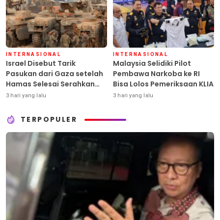
INTERNASIONAL
INTERNASIONAL
Israel Disebut Tarik
Malaysia Selidiki Pilot
Pasukan dari Gaza setelah
Pembawa Narkoba ke RI
Hamas Selesai Serahkan
Bisa Lolos Pemeriksaan KLIA
Senjata
3 hari yang lalu
3 hari yang lalu
TERPOPULER