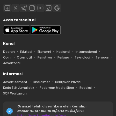
Akan tersedia di
Kanal
Daerah
Edukasi
Ekonomi
Nasional
Internasional
Opini
Otomotif
Peristiwa
Perkara
Teknologi
Temuan
Advertorial
Informasi
Advertisement
Disclaimer
Kebijakan Privasi
Kode Etik Jurnalistik
Pedoman Media Siber
Redaksi
SOP Wartawan
Orasi.id telah diverifikasi oleh Komdigi
Nomor TDPSE : 018116.01/DJAI.PSE/04/2025
https://pse.komdigi.go.id/pse