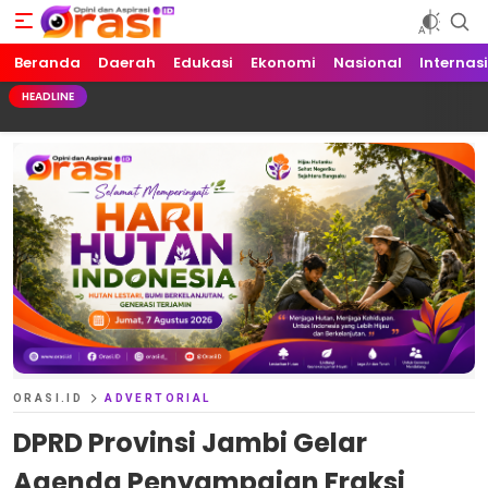
Beranda
Orasi.ID
Opini dan Aspirasi!
Daerah
Edukasi
Ekonomi
Nasional
Internas
HEADLINE
ORASI.ID
ADVERTORIAL
DPRD Provinsi Jambi Gelar
Agenda Penyampaian Fraksi