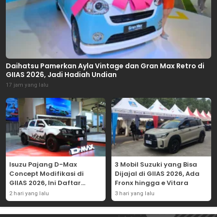
Daihatsu Pamerkan Ayla Vintage dan Gran Max Retro di
GIIAS 2026, Jadi Hadiah Undian
17 jam yang lalu
Isuzu Pajang D-Max
3 Mobil Suzuki yang Bisa
Concept Modifikasi di
Dijajal di GIIAS 2026, Ada
GIIAS 2026, Ini Daftar
Fronx hingga e Vitara
Ubahannya
2 hari yang lalu
3 hari yang lalu