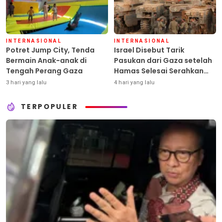
INTERNASIONAL
INTERNASIONAL
Potret Jump City, Tenda
Israel Disebut Tarik
Bermain Anak-anak di
Pasukan dari Gaza setelah
Tengah Perang Gaza
Hamas Selesai Serahkan
Senjata
3 hari yang lalu
4 hari yang lalu
TERPOPULER