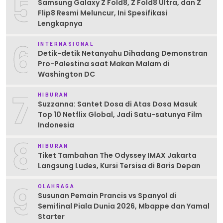
5
Samsung Galaxy Z Fold8, Z Fold8 Ultra, dan Z
Flip8 Resmi Meluncur, Ini Spesifikasi
Lengkapnya
6
INTERNASIONAL
Detik-detik Netanyahu Dihadang Demonstran
Pro-Palestina saat Makan Malam di
Washington DC
7
HIBURAN
Suzzanna: Santet Dosa di Atas Dosa Masuk
Top 10 Netflix Global, Jadi Satu-satunya Film
Indonesia
8
HIBURAN
Tiket Tambahan The Odyssey IMAX Jakarta
Langsung Ludes, Kursi Tersisa di Baris Depan
9
OLAHRAGA
Susunan Pemain Prancis vs Spanyol di
Semifinal Piala Dunia 2026, Mbappe dan Yamal
Starter