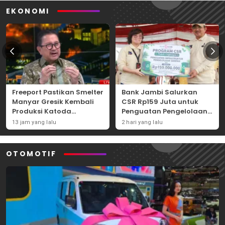
EKONOMI
Freeport Pastikan Smelter
Bank Jambi Salurkan
Manyar Gresik Kembali
CSR Rp159 Juta untuk
Produksi Katoda
Penguatan Pengelolaan
Tembaga Mulai
Sampah di Tanjung
13 jam yang lalu
2 hari yang lalu
September 2026
Jabung Barat
OTOMOTIF