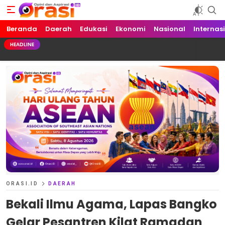
Beranda
Orasi.ID
Opini dan Aspirasi!
Daerah
Edukasi
Ekonomi
Nasional
Internas
HEADLINE
ORASI.ID
DAERAH
Bekali Ilmu Agama, Lapas Bangko
Gelar Pesantren Kilat Ramadan