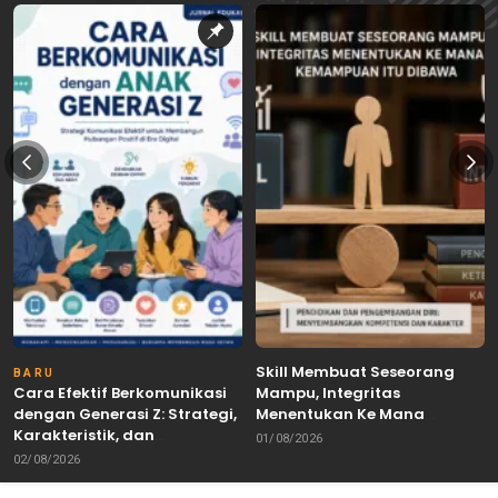
Skill Membuat Seseorang
BARU
Cara Efektif Berkomunikasi
Mampu, Integritas
dengan Generasi Z: Strategi,
Menentukan Ke Mana
Karakteristik, dan
Kemampuan Itu Dibawa
01/08/2026
Tantangannya
02/08/2026