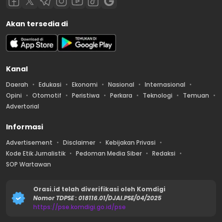
Akan tersedia di
Kanal
Daerah
Edukasi
Ekonomi
Nasional
Internasional
Opini
Otomotif
Peristiwa
Perkara
Teknologi
Temuan
Advertorial
Informasi
Advertisement
Disclaimer
Kebijakan Privasi
Kode Etik Jurnalistik
Pedoman Media Siber
Redaksi
SOP Wartawan
Orasi.id telah diverifikasi oleh Komdigi
Nomor TDPSE : 018116.01/DJAI.PSE/04/2025
https://pse.komdigi.go.id/pse