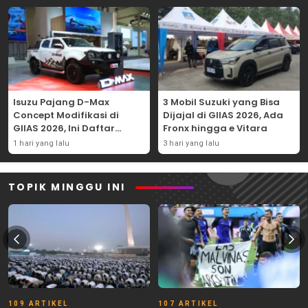
Isuzu Pajang D-Max
3 Mobil Suzuki yang Bisa
Concept Modifikasi di
Dijajal di GIIAS 2026, Ada
GIIAS 2026, Ini Daftar
Fronx hingga e Vitara
Ubahannya
1 hari yang lalu
3 hari yang lalu
TOPIK MINGGU INI
109 ARTIKEL
107 ARTIKEL