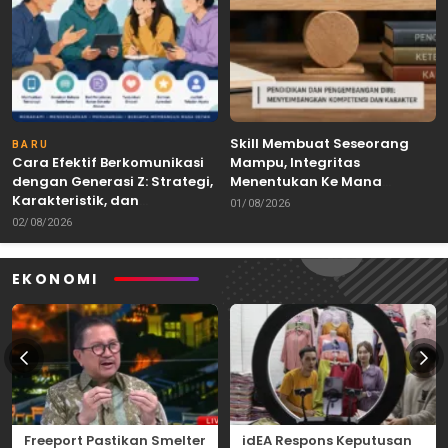
Skill Membuat Seseorang
BARU
Cara Efektif Berkomunikasi
Mampu, Integritas
dengan Generasi Z: Strategi,
Menentukan Ke Mana
Karakteristik, dan
Kemampuan Itu Dibawa
01/08/2026
Tantangannya
02/08/2026
EKONOMI
Freeport Pastikan Smelter
idEA Respons Keputusan