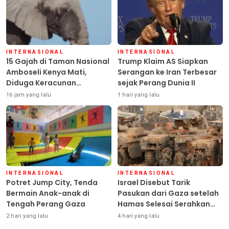
INTERNASIONAL
INTERNASIONAL
15 Gajah di Taman Nasional
Trump Klaim AS Siapkan
Amboseli Kenya Mati,
Serangan ke Iran Terbesar
Diduga Keracunan
sejak Perang Dunia II
Pestisida
16 jam yang lalu
1 hari yang lalu
INTERNASIONAL
INTERNASIONAL
Potret Jump City, Tenda
Israel Disebut Tarik
Bermain Anak-anak di
Pasukan dari Gaza setelah
Tengah Perang Gaza
Hamas Selesai Serahkan
Senjata
2 hari yang lalu
4 hari yang lalu