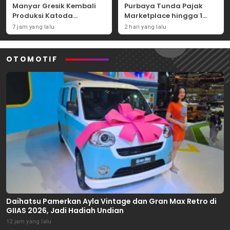
Manyar Gresik Kembali
Purbaya Tunda Pajak
Produksi Katoda
Marketplace hingga 1
Tembaga Mulai
November 2026
7 jam yang lalu
2 hari yang lalu
September 2026
OTOMOTIF
Daihatsu Pamerkan Ayla Vintage dan Gran Max Retro di
GIIAS 2026, Jadi Hadiah Undian
12 jam yang lalu