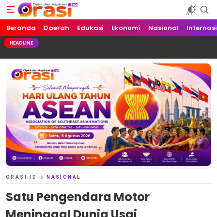
Beranda
Orasi.ID
Opini dan Aspirasi!
Daerah
Edukasi
Ekonomi
Nasional
Internas
HEADLINE
ORASI.ID
NASIONAL
Satu Pengendara Motor
Meninggal Dunia Usai