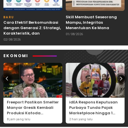
Skill Membuat Seseorang
BARU
Cara Efektif Berkomunikasi
Mampu, Integritas
dengan Generasi Z: Strategi,
Menentukan Ke Mana
Karakteristik, dan
Kemampuan Itu Dibawa
01/08/2026
Tantangannya
02/08/2026
EKONOMI
Freeport Pastikan Smelter
idEA Respons Keputusan
Manyar Gresik Kembali
Purbaya Tunda Pajak
Produksi Katoda
Marketplace hingga 1
Tembaga Mulai
November 2026
8 jam yang lalu
2 hari yang lalu
September 2026