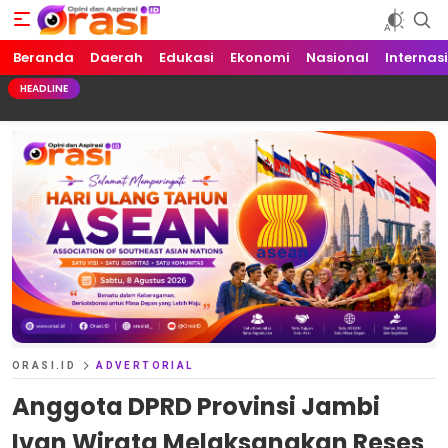
Beranda
Orasi.ID
Opini dan Aspirasi!
Daerah
Edukasi
Ekonomi
Nasional
Internas
HEADLINE
ORASI.ID
ADVERTORIAL
Anggota DPRD Provinsi Jambi
Ivan Wirata Melaksanakan Reses