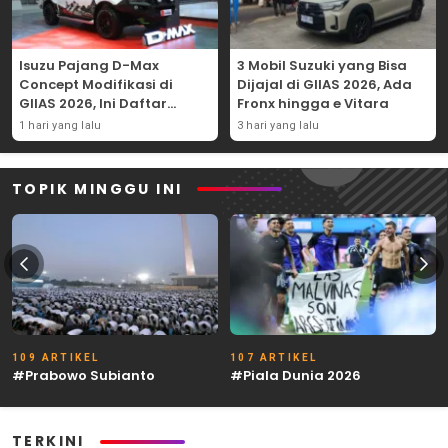
Isuzu Pajang D-Max
3 Mobil Suzuki yang Bisa
Concept Modifikasi di
Dijajal di GIIAS 2026, Ada
GIIAS 2026, Ini Daftar
Fronx hingga e Vitara
Ubahannya
1 hari yang lalu
3 hari yang lalu
TOPIK MINGGU INI
109 ARTIKEL
107 ARTIKEL
#Prabowo Subianto
#Piala Dunia 2026
TERKINI