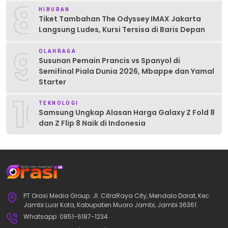
8
HIBURAN
Tiket Tambahan The Odyssey IMAX Jakarta
Langsung Ludes, Kursi Tersisa di Baris Depan
9
OLAHRAGA
Susunan Pemain Prancis vs Spanyol di
Semifinal Piala Dunia 2026, Mbappe dan Yamal
Starter
10
TEKNOLOGI
Samsung Ungkap Alasan Harga Galaxy Z Fold 8
dan Z Flip 8 Naik di Indonesia
PT Orasi Media Group. Jl. CitraRaya City, Mendalo Darat, Kec.
Jambi Luar Kota, Kabupaten Muaro Jambi, Jambi 36361.
Whatsapp: 0851-6187-1234