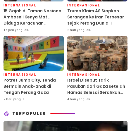
INTERNASIONAL
INTERNASIONAL
15 Gajah di Taman Nasional
Trump Klaim AS Siapkan
Amboseli Kenya Mati,
Serangan ke Iran Terbesar
Diduga Keracunan
sejak Perang Dunia II
Pestisida
17 jam yang lalu
2 hari yang lalu
INTERNASIONAL
INTERNASIONAL
Potret Jump City, Tenda
Israel Disebut Tarik
Bermain Anak-anak di
Pasukan dari Gaza setelah
Tengah Perang Gaza
Hamas Selesai Serahkan
Senjata
2 hari yang lalu
4 hari yang lalu
TERPOPULER